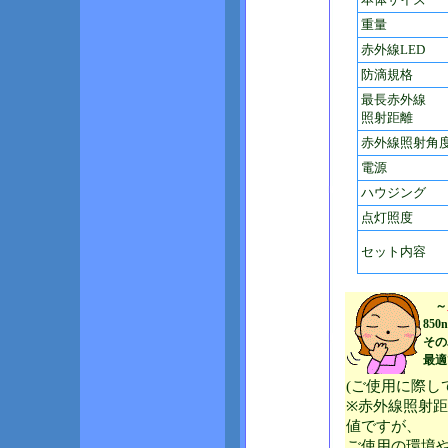
重量
赤外線LED
防滴規格
最長赤外線
照射距離
赤外線照射角
電源
ハウジング
点灯照度
セット内容
～
85
その
最適
(ご使用に際
※赤外線照射
値ですが、
ご使用の環境