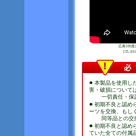
広角100度
LTL-
●
本製品を使用し
害・破損について
一切責任・保証
●
初期不良と認め
ーツを交換、もし
同等品との交換
●
初期不良と認め
ていた全ての付属