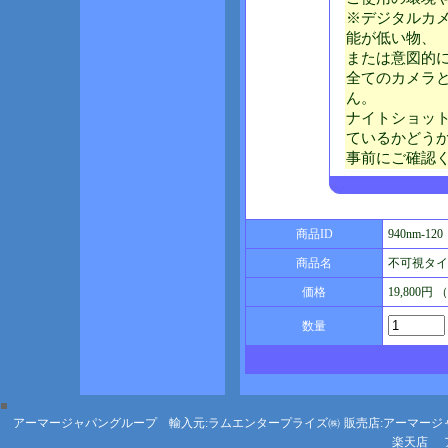
※デジタルカ
能が低い物、
または意図的
全てのカメラ
ん。
ナイトショッ
ているかどう
事前にご確認
商品ID
940nm-120
商品名
不可視タイプ
価格
19,800円
数量
アーマージャパングループ 輸入元:ラムエンタープライズ㈱
販売店:アーマージ
楽天店