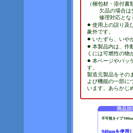
（梱包材・添付書
欠品の場合は交
修理対応となる
●
使用上の誤り及
象外です。
●
いたずら、いや
●
本製品内は、作
くには可燃性の物
●
本ページやパッ
す。
製造元製品をその
よび機能の一部に
います。あらかじ
不可視タイプ 940n
940nmを使