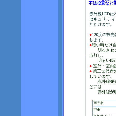
不法投棄など
赤外線LEDは
セキュリ テ
ただけます。
●
120度の投
します。
●
暗い時だけ
明るさセンサ
点灯し、
明るい時は
●
室外・室内設
●
第三世代赤
しています。
赤外線発光時
どには
赤外線が映
商品名
型番
本体サイズ