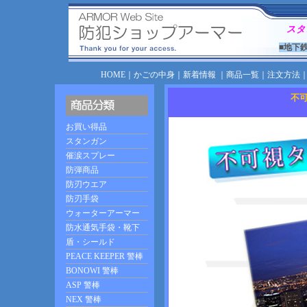
スタ
■地下
HOME
｜
かごの中身
｜
新着情報
｜
商品一覧
｜
注文方法
不可