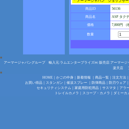
アーマージャパン ショップサー
商品ID
56136
商品名
ASP タ
価格
7,800円 
数量
アーマージャパングループ 輸入元:ラムエンタープライズ㈱
販売店:アーマージ
楽天店
HOME
｜
かごの中身
｜
新着情報
｜
商品一覧
｜
注文方法
お買い得品
｜
スタンガン
｜
催涙スプレー
｜
防弾商品
｜
防刃ウェア
セキュリティシステム
｜
家庭用防犯用品
｜
サスマタ
｜
アラ
トレイルカメラ
｜
スコープ・カメラ
｜
ダミーカ