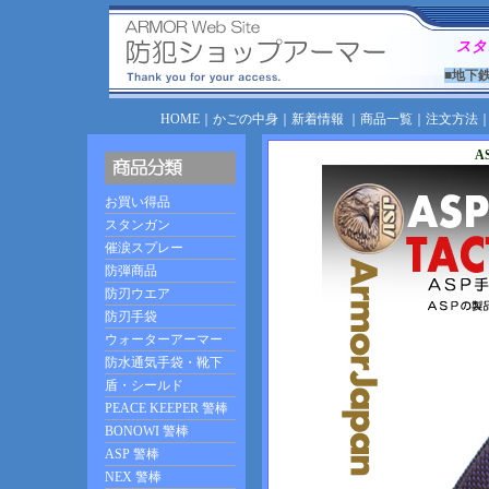
スタ
■地下
HOME
｜
かごの中身
｜
新着情報
｜
商品一覧
｜
注文方法
A