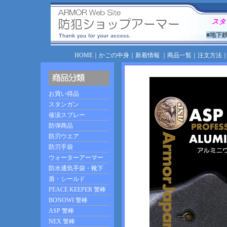
スタ
■地下
HOME
｜
かごの中身
｜
新着情報
｜
商品一覧
｜
注文方法