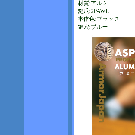
材質:アルミ
鍵爪:2PAWL
本体色:ブラック
鍵穴:ブルー