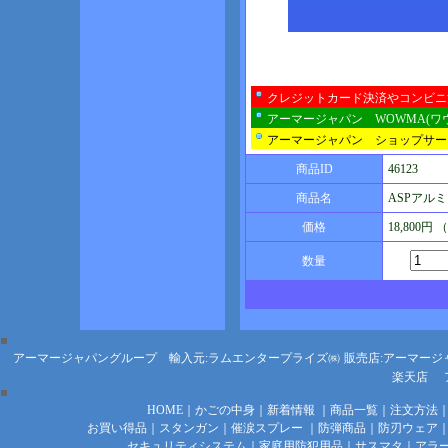
クレジットカード決済やコンビニ
アーマージャパン WOWMA(ワ
アーマージャパン ショップサー
商品ID
46123
商品名
ASPアルミ
価格
18,800円
数量
アーマージャパングループ 輸入元:ラムエンタープライズ㈱
販売店:アーマージ
楽天店
HOME
｜
かごの中身
｜
新着情報
｜
商品一覧
｜
注文方法
お買い得品
｜
スタンガン
｜
催涙スプレー
｜
防弾商品
｜
防刃ウェア
セキュリティシステム
｜
家庭用防犯用品
｜
サスマタ
｜
アラ