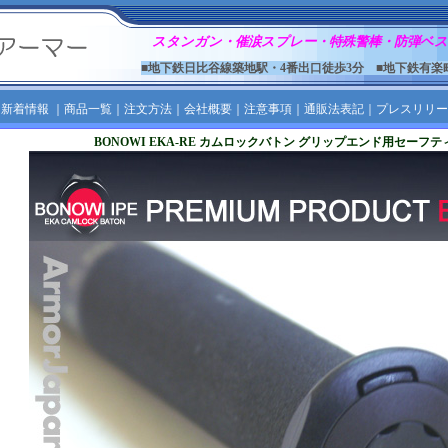
スタンガン・催涙スプレー・特殊警棒・防弾ベス
■地下鉄日比谷線築地駅・4番出口徒歩3分 ■地下鉄有楽
｜
新着情報
｜
商品一覧
｜
注文方法
｜
会社概要
｜
注意事項
｜
通販法表記
｜
プレスリリー
BONOWI EKA-RE カムロックバトン グリップエンド用セーフ