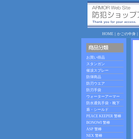
HOME
｜
かごの中身