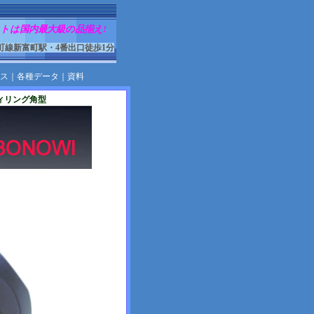
トは国内最大級の品揃え!
町線新富町駅・4番出口徒歩1分
ス
｜
各種データ
｜
資料
ティリング角型