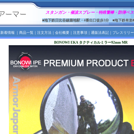
スタンガン・催涙スプレー・特殊警棒・防弾ベス
■地下鉄日比谷線築地駅・4番出口徒歩3分 ■地下鉄有楽
｜
新着情報
｜
商品一覧
｜
注文方法
｜
会社概要
｜
注意事項
｜
通販法表記
｜
プレスリリー
BONOWI EKA タクティカルミラー92mm MR