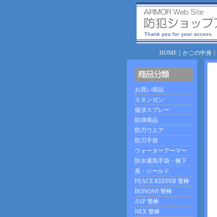
HOME
｜
かごの中身