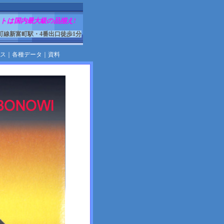
トは国内最大級の品揃え!
町線新富町駅・4番出口徒歩1分
ス
｜
各種データ
｜
資料