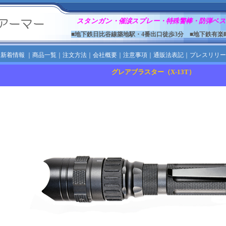
スタンガン・催涙スプレー・特殊警棒・防弾ベス
■地下鉄日比谷線築地駅・4番出口徒歩3分 ■地下鉄有楽
｜
新着情報
｜
商品一覧
｜
注文方法
｜
会社概要
｜
注意事項
｜
通販法表記
｜
プレスリリー
グレアブラスター（X-13T）