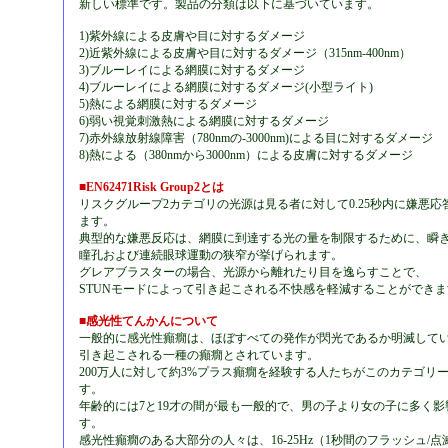
新しい標準です。製品の分類は以下に基づいています。
1)紫外線による皮膚や目に対するダメージ
2)近紫外線による皮膚や目に対するダメージ（315nm-400nm）
3)ブルーレイによる網膜に対するダメージ
4)ブルーレイによる網膜に対するダメージ(小型ライト)
5)熱による網膜に対するダメージ
6)弱い視覚刺激熱による網膜に対するダメージ
7)赤外線放射線障害（780nmの-3000nm)による目に対するダメージ
8)熱による（380nmから3000nm）による皮膚に対するダメージ
■EN62471Risk Group2とは
リスクグループ2カテゴリの光源は見る者に対して0.25秒内に嫌悪応
ます。
典型的な嫌悪反応は、網膜に到達する光の量を制限するために、瞬
瞳孔および連続眼球運動の狭窄が挙げられます。
グレアブラスターの場合、光源から離れたり目を逸らすことで、
STUNモードによって引き起こされる不快感を軽減することができま
■感光性てんかんについて
一般的に感光性癲癇は、ほぼすべての発作が閃光であるか明滅して
引き起こされる一種の癲癇とされています。
200万人に対して約3%プラス癲癇を経験する人たちがこのカテゴリ
す。
年齢的には7と19才の間が最も一般的で、男の子より女の子に多く影
す。
感光性癲癇のある大部分の人々は、16-25Hz（1秒間のフラッシュ/