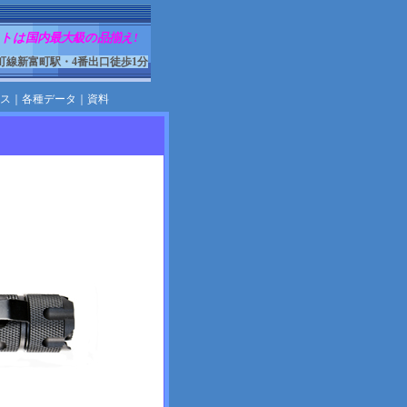
トは国内最大級の品揃え!
町線新富町駅・4番出口徒歩1分
ス
｜
各種データ
｜
資料