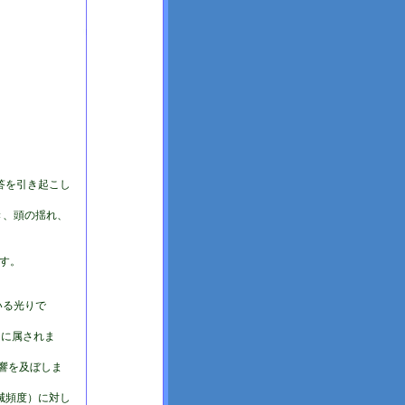
答を引き起こし
き、頭の揺れ、
す。
いる光りで
ーに属されま
響を及ぼしま
点滅頻度）に対し