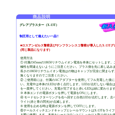
グレアブラスター（X-13T）
制圧用として備えたい一品!!
■ロスアンゼルス警察及びサンフランシスコ警察が導入したX-13T
(同じ製品になります)
使用方法
① 付属の65mmの18650リチウムイオン電池を本体にセットします
極性を間違えないようにご注意ください。プラス側を先に差し込みます
長さの18650リチウムイオン電池はの物はキャップが完全に閉まら
無くなりますのでご注意ください。
② ご使用前には、付属のACアダプターを使用してフル充電した後
い。充電中は本体のLEDが赤く点灯します。LEDが点灯しない場合
を一度押してください。充電が完了すると赤いLEDは緑に変わりま
③ 本体エンドの電源ボタンを押して電源をONにします。
④ モードセレクターリングを右へ回すと白色LEDが点灯します。左
ライト(赤と青の閃光)が点滅します。
⑤ 使用を止める時は電源ボタンを押してOFFにします。
⑥テールスイッチエンドキャップとレールマウントはX-13Tをライ
る際に使用します。本体をレールマウントにしっかりと取り付けた