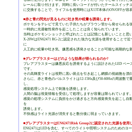
レールに取り付けます。同時に長いコードが付いたテールスイッチ
に交換することで、ライフルを使用時にはX13T本体のON/OFFが容
■赤と青の閃光が見るものに吐き気や眩暈を誘発します。
ポケモンをテレビで見ていた子供たちがブラウン管から発せられる
一時的に光過敏性発作を起こしたことは良く知られています。
当時はポケモンショックと呼ばれたことは記憶にも新しいことと思
X-20WはEN62471 RG-2に認定された強力な光源を使用することで
に
人工的に眩暈や吐き気、嫌悪感を誘発させることが可能な画期的な
■グレアブラスターはどのような効果が得られるのか?
ブレアブラスターは嫌悪反応を誘発するように設計されたLED ベー
です。
その高輝度ライトは視野に黒い斑点を引き起こし網膜の視細胞を漂
さらに、赤と青色のパルスライトは12-15Hz及び50-60Hzの周波数
し、
感覚処理システム上で刺激を誘発します。
人間の脳は視覚情報を受信して処理しますが容量は限られています
感覚の処理システムに負担をかけ過ぎると方向感覚喪失を起こし自
を
誘発します。
不快感はライト光源が消失すると数分後に弱まっていきます。
■グレアブラスターはEN62471Risk Group2に認定された光源を使
EN62471はLEDを含む、すべてのライトや照明システムのためのヨ