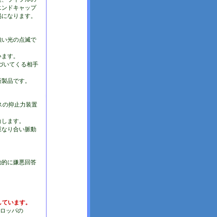
エンドキャップ
易になります。
強い光の点滅で
います。
近づいてくる相手
新製品です。
スの抑止力装置
白します。
で重なり合い脈動
。
動的に嫌悪回答
用しています。
ーロッパの