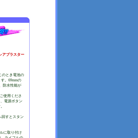
グレアブラスター
。このとき電池の
。69mmの
ず、防水性能が
にご使用くださ
は、電源ボタン
す。
へ回すとスタン
フルに取り付け
後、ライフルの