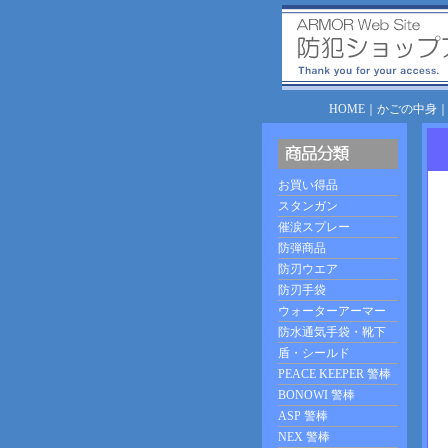
HOME
｜
かごの中身