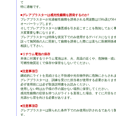
て
特に過敏です。
■グレアブラスターは感光性癲癇を誘発するのか?
ブレアブラスターが光過敏性癲癇を誘発される周波数は15Hz及び50-6
オーバーラップします。
そしてブレアブラスターが嫌悪感を引き起こすことを熟知しておく
大変重要な事になります。
ブレアブラスターは特殊な状況下でのみ使用するデバイスになりま
誤って無関係の人に照射して癲癇を誘発した際には直ちに医療関係
相談して下さい。
■リチウム電池の保存
本体に付属するリチウム電池は水、火、高温の近くや、危険物・或
可燃性物質近くで保存や保管をしないでください。
■注意事項①
継続的にライトを見続けると不快感や光生物学的に危険にさらされ
グレアブラスターは、訓練を受けた担当者が使用する必要がありま
必ず使用前には必ず取扱説明書をお読みください。
使用しない時はお子様の手の届かない場所に保管してください。
感光性癲癇の症状を持つ人がライトを直視した場合、すぐに片目を
光源から背を向ける必要があります。
■注意事項②
グレアブラスターは限られた条件下でのみ使用が許されるであろう
す。