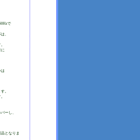
0Hzで
事は、
す。
者に
いは
ます。
す。
カバーし、
製品となりま