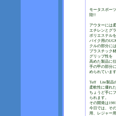
モータスポー
陸!!
アウターには
エチレンとグ
ポリエステル
バイク用のUG
クルの部分に
プラスチック
グリップ性を
高めた製品に
手の甲の部分
められていま
Tuff Lit
柔軟性に優れ
ちょうど手に
られます。
その開発は19
今日では、そ
用、レジャー