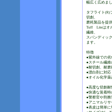
幅広く広めま
タフライト(R
切創、
磨耗製品を提
Tuff Li
繊維、
スパンディッ
ます。
特徴
●紫外線での劣
●スチール繊維
●耐切創、耐磨
●漂白剤に対応
●オイル化学薬
●高度な切創耐
●快適な装着時
●警察官や刑務
●アニマルリサ
●表皮は簡単に