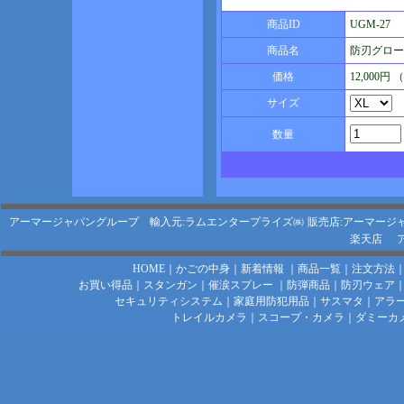
商品ID
UGM-27
商品名
防刃グロー
価格
12,000円
サイズ
数量
アーマージャパングループ 輸入元:ラムエンタープライズ㈱
販売店:アーマージ
楽天店
HOME
｜
かごの中身
｜
新着情報
｜
商品一覧
｜
注文方法
お買い得品
｜
スタンガン
｜
催涙スプレー
｜
防弾商品
｜
防刃ウェア
セキュリティシステム
｜
家庭用防犯用品
｜
サスマタ
｜
アラ
トレイルカメラ
｜
スコープ・カメラ
｜
ダミーカ