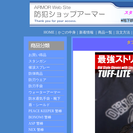
スタ
■地下
HOME
｜
かごの中身
｜
新着情報
｜
商品一覧
｜
注文方法
タ