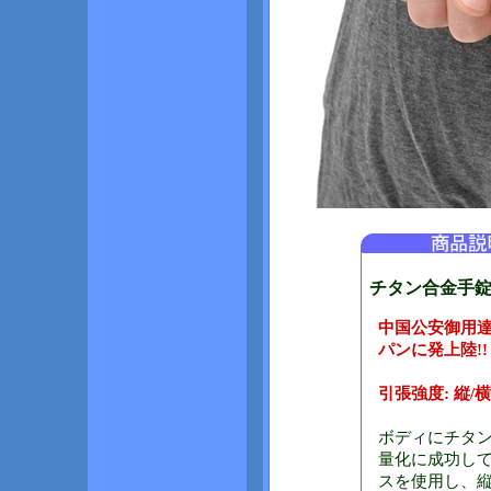
チタン合金手錠 
中国公安御用
パンに発上陸!!
引張強度: 縦/横
ボディにチタ
量化に成功して
スを使用し、縦