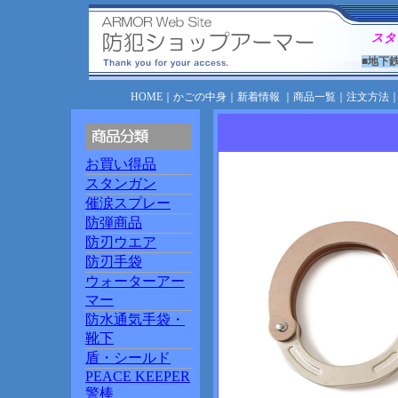
スタ
■地下
HOME
｜
かごの中身
｜
新着情報
｜
商品一覧
｜
注文方法