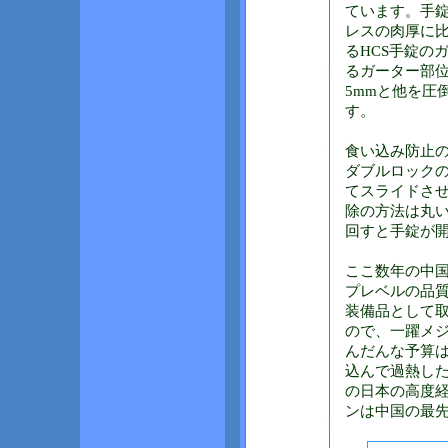
ています。手錠
レスの肉厚に
るHCS手錠の
るガーター部位
5mmと他を圧
す。
食い込み防止
ダブルロック
てスライドさ
除の方法は丸
回すと手錠が開
ここ数年の中国
プレベルの品
装備品として取
ので、一躍メ
んだんな予算
込んで過熱し
の日本の高度経
ンは中国の最