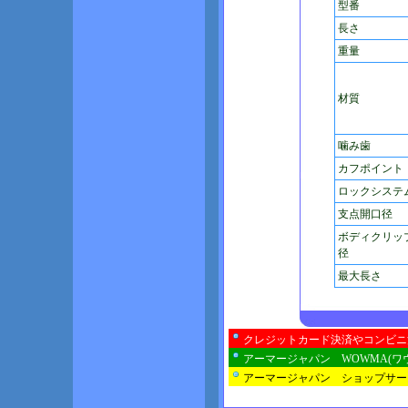
型番
長さ
重量
材質
噛み歯
カフポイント
ロックシステ
支点開口径
ボディクリッ
径
最大長さ
クレジットカード決済やコンビニ
アーマージャパン WOWMA(ワ
アーマージャパン ショップサー