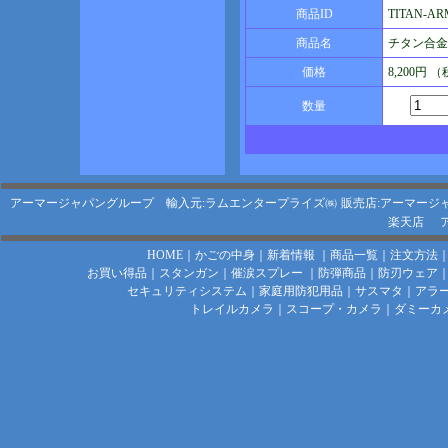
商品ID
TITAN-AR
商品名
チタン合金手
価格
8,200円 
数量
アーマージャパングループ 輸入元:ラムエンタープライズ㈱
販売店:アーマージ
楽天店
HOME
｜
かごの中身
｜
新着情報
｜
商品一覧
｜
注文方法
お買い得品
｜
スタンガン
｜
催涙スプレー
｜
防弾商品
｜
防刃ウェア
セキュリティシステム
｜
家庭用防犯用品
｜
サスマタ
｜
アラ
トレイルカメラ
｜
スコープ・カメラ
｜
ダミーカ