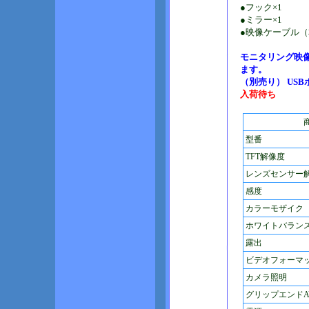
●フック×1
●ミラー×1
●映像ケーブル（
モニタリング映像
ます。
（別売り） US
入荷待ち
型番
TFT解像度
レンズセンサー
感度
カラーモザイク
ホワイトバラン
露出
ビデオフォーマ
カメラ照明
グリップエンドAV