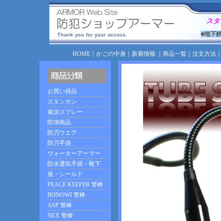
スタ
■地下
HOME
｜
かごの中身
｜
新着情報
｜
商品一覧
｜
注文方法