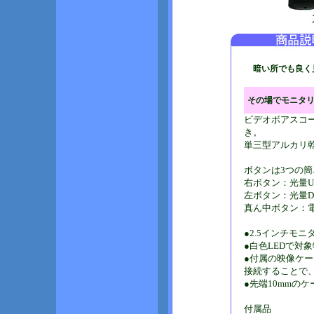
暗い所でも良く見え
その場でモニタリ
ビデオボアスコー
き。
単三型アルカリ
ボタンは3つの簡
右ボタン：光量U
左ボタン：光量D
真ん中ボタン：電源
●2.5インチモ
●白色LEDで対
●付属の映像ケ
接続することで
●先端10mmの
付属品