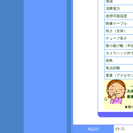
電源
消費電力
使用可能温度
映像ケーブル
長さ（全体）
チューブ長さ
最小曲げ幅（半
カメラヘッド外
画角
焦点距離
重量（アクセサ
天
最
★耐
商品ID
SY-75