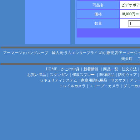
商品名
ビデオボアス
価格
18,000円⇒
数量
アーマージャパングループ 輸入元:ラムエンタープライズ㈱
販売店:アーマージ
楽天店
HOME
｜
かごの中身
｜
新着情報
｜
商品一覧
｜
注文方法
お買い得品
｜
スタンガン
｜
催涙スプレー
｜
防弾商品
｜
防刃ウェア
セキュリティシステム
｜
家庭用防犯用品
｜
サスマタ
｜
アラ
トレイルカメラ
｜
スコープ・カメラ
｜
ダミーカ