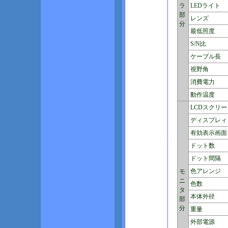
ラ
LEDライト
部
レンズ
分
最低照度
S/N比
ケーブル長
視野角
消費電力
動作温度
LCDスクリー
ディスプレィ
有効表示画面
ドット数
ドット間隔
色アレンジ
モ
ニ
色数
タ
本体外径
部
分
重量
外部電源