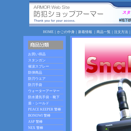
スタ
■地下
HOME
｜
かごの中身
｜
新着情報
｜
商品一覧
｜
注文方法