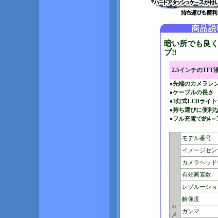
暗い所でも良く
プ!!
2.5インチのTFT
●先端のカメラレン
●ケーブルの長さ 
●3灯式LEDラ
●持ち運びに便利
●フル充電で約4～
モデル番号
イメージセン
カメラヘッド
有効画素数
レゾルーショ
解像度
カ
ガンマ
メ