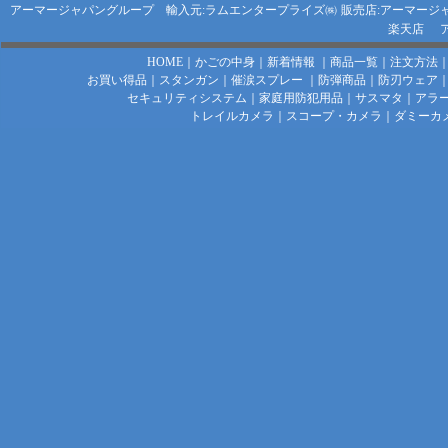
アーマージャパングループ 輸入元:ラムエンタープライズ㈱
販売店:アーマージ
楽天店
HOME
｜
かごの中身
｜
新着情報
｜
商品一覧
｜
注文方法
お買い得品
｜
スタンガン
｜
催涙スプレー
｜
防弾商品
｜
防刃ウェア
セキュリティシステム
｜
家庭用防犯用品
｜
サスマタ
｜
アラ
トレイルカメラ
｜
スコープ・カメラ
｜
ダミーカ