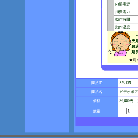
内部電源
消費電力
動作時間
動作温度
天
最
延
★耐
商品ID
SY-135
商品名
ビデオボアス
価格
36,000円
数量