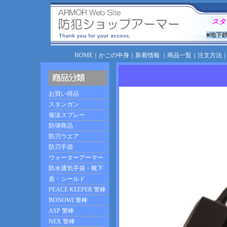
スタ
■地下
HOME
｜
かごの中身
｜
新着情報
｜
商品一覧
｜
注文方法