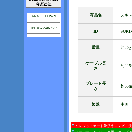
商品名
スキ
ARMORJAPAN
TEL 03-3546-7333
ID
SUKI
重量
約20g
ケーブル長
約115
さ
プレート長
約35
さ
製造
中国
クレジットカード決済やコンビニ決