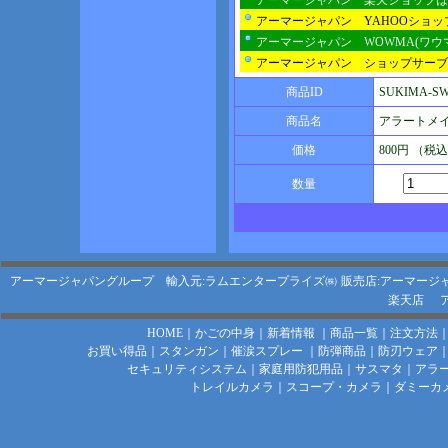
アーマージャパン 楽天ショップは
アーマージャパン YAHOOショ
アーマージャパン WOWMA(ワウ
アーマージャパン ショップサーブ
商品ID
SUKIMA-S
商品名
アラートメイ
価格
800円 （税
数量
アーマージャパングループ 輸入元:ラムエンタープライズ㈱
販売店:アーマージ
楽天店
HOME
｜
かごの中身
｜
新着情報
｜
商品一覧
｜
注文方法
お買い得品
｜
スタンガン
｜
催涙スプレー
｜
防弾商品
｜
防刃ウェア
セキュリティシステム
｜
家庭用防犯用品
｜
サスマタ
｜
アラ
トレイルカメラ
｜
スコープ・カメラ
｜
ダミーカ