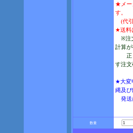
★メー
す。
(代引
★送料
※注文
計算が
正し
す注文
★大変
縄及び
発送は
数量