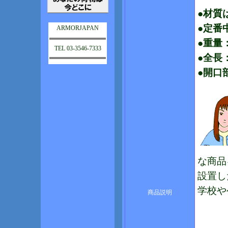
●材質
●定番
ARMORJAPAN
●重量：
TEL 03-3546-7333
●全長：
●開口
な商品
設置し
学校や
商品説明