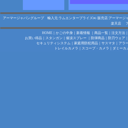
アーマージャパングループ 輸入元:ラムエンタープライズ㈱
販売店:アーマージ
楽天店
HOME
｜
かごの中身
｜
新着情報
｜
商品一覧
｜
注文方法
お買い得品
｜
スタンガン
｜
催涙スプレー
｜
防弾商品
｜
防刃ウェア
セキュリティシステム
｜
家庭用防犯用品
｜
サスマタ
｜
アラ
トレイルカメラ
｜
スコープ・カメラ
｜
ダミーカ