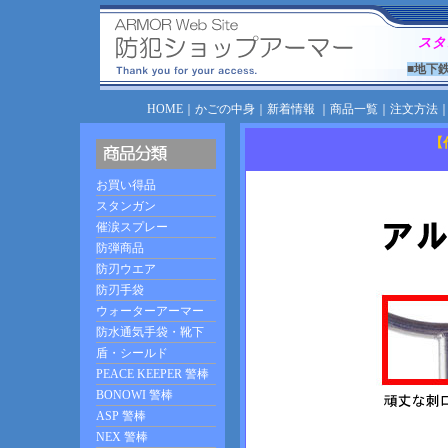
スタ
■地下
HOME
｜
かごの中身
｜
新着情報
｜
商品一覧
｜
注文方法
【