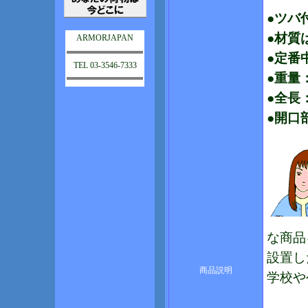
●ツバ
●材質
ARMORJAPAN
●定番
TEL 03-3546-7333
●重量：
●全長：
●開口
な商品
設置し
商品説明
学校や