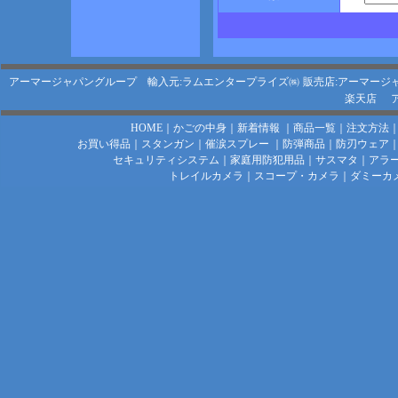
アーマージャパングループ 輸入元:ラムエンタープライズ㈱
販売店:アーマージ
楽天店
HOME
｜
かごの中身
｜
新着情報
｜
商品一覧
｜
注文方法
お買い得品
｜
スタンガン
｜
催涙スプレー
｜
防弾商品
｜
防刃ウェア
セキュリティシステム
｜
家庭用防犯用品
｜
サスマタ
｜
アラ
トレイルカメラ
｜
スコープ・カメラ
｜
ダミーカ