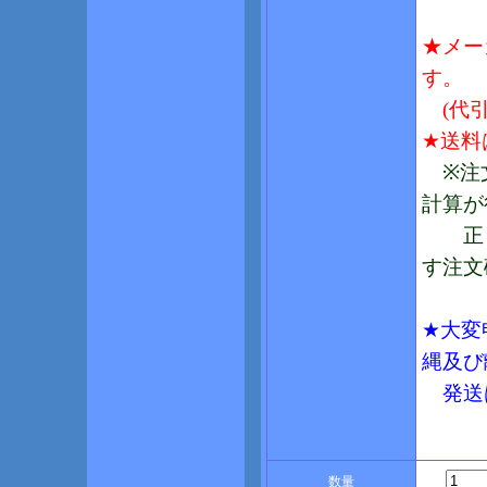
★メー
す。
(代引
★送料
※注文
計算が
正し
す注文
★大変
縄及び
発送は
数量