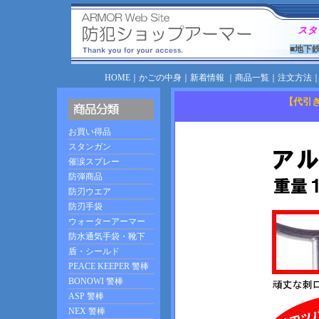
スタ
■地下
HOME
｜
かごの中身
｜
新着情報
｜
商品一覧
｜
注文方法
【代引き