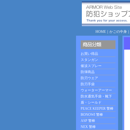
HOME
｜
かごの中身