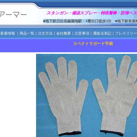
スタンガン・催涙スプレー・特殊警棒・防弾ベス
■地下鉄日比谷線築地駅・4番出口徒歩3分 ■地下鉄有楽
｜
新着情報
｜
商品一覧
｜
注文方法
｜
会社概要
｜
注意事項
｜
通販法表記
｜
プレスリリー
スペクトラガード手袋