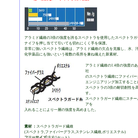
アラミド繊維の3倍の強度を誇るスペクトラを使用したスペクトラガ
ナイフを押し当てて引いても切れにくく手を保護。
非常に強いスペクトラ繊維は、アラミド繊維の欠点を克服し、水、
化学薬品にも強いという複数の長所を兼ね備えた新素材。
アラミド繊維の1.4倍の強度の
社
のスペクトラ繊維にファイバー
エンジニアリング加工すること
スペクトラの3倍の耐切創性を
す。
スペクトラガード繊維にスチー
アを
入れることにより一層の強度を高めました。
素材 ：
スペクトラガード繊維
(スペクトラ,ファイバーグラス,ステンレス繊維,ポリエステル)
フリーサイズ
(左右1セット)