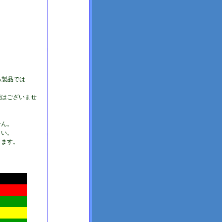
る製品では
能はございませ
せん。
さい。
ります。
。