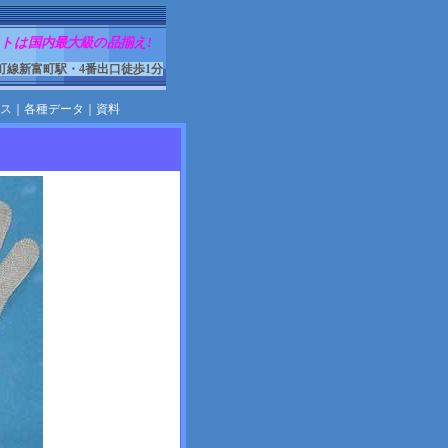
トは国内最大級の品揃え!
町線新富町駅・4番出口徒歩1分
ス
｜
各種データ
｜
資料