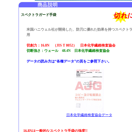
スペクトラガード手袋
米国ハニウェル社が開発した、防刃に優れた効果を持つスペクト
用
切創力：16.8N （JIS T 8052） 日本化学繊維検査協会
切断強さ：ウェール 48.4N 日本化学繊維検査協会
データの読み方は“各種データ”の頁をご参照下さい。
日本化学繊維検査協会データ
16.8Nは一般的なスペクトラ手袋の強度!!