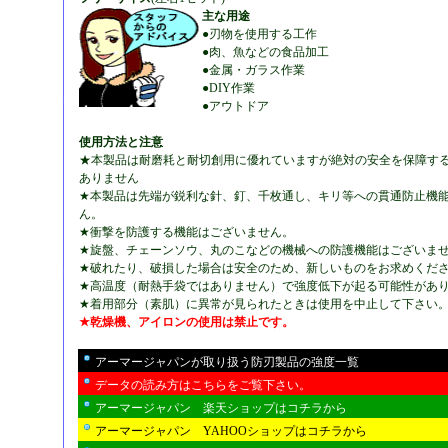
主な用途
●刃物を使用する工作
●肉、魚などの食品加工
●金属・ガラス作業
●DIY作業
●アウトドア
使用方法と注意
★本製品は耐磨耗と耐切創用に優れていますが絶対の安全を保障す
ありません
★本製品は先端が鋭利な針、釘、千枚通し、キリ等への貫通防止機
ん。
★衝撃を防護する機能はございません。
★旋盤、チェーンソウ、丸のこなどの機械への防護機能はございま
★破れたり、破損した場合は安全のため、新しいものをお求めくだ
★高温度（耐熱手袋ではありません）で強度低下が起る可能性があ
★着用部分（素肌）に異常が見られたときは使用を中止して下さい
★乾燥機、アイロンの使用は禁止です。
アーマージャパンが取り扱う防刃製品の強度一覧
データの読み方はこちらをご覧下さい。
アーマージャパン 楽天ショップはコチラから
アーマージャパン YAHOOショップはコチラから