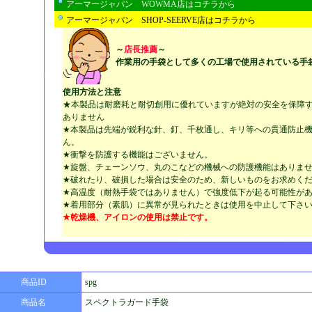
アーマージャパン WOWMA店はコチラから
アーマージャパン SHOP-SEERVE店はコチラから
～
店長推薦
～
作業用の手袋として多くの工場で使用されている手
使用方法と注意
★本製品は耐磨耗と耐切創用に優れていますが絶対の安全を保障
ありません
★本製品は先端が鋭利な針、釘、千枚通し、キリ等への貫通防止
ん。
★衝撃を防護する機能はございません。
★旋盤、チェーンソウ、丸のこなどの機械への防護機能はありま
★破れたり、破損した場合は安全のため、新しいものをお求めく
★高温度（耐熱手袋ではありません）で強度低下が起る可能性が
★着用部分（素肌）に異常が見られたときは使用を中止して下さ
★乾燥機、アイロンの使用は禁止です。
商品ID
spg
商品名
スペクトラガード手袋