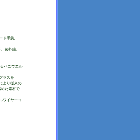
ード手袋。
汗、紫外線、
あるハニウエル
グラスを
により従来の
高めた素材で
ルワイヤーコ