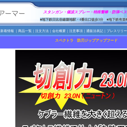
スタンガン・催涙スプレー・特殊警棒・防弾ベス
■地下鉄日比谷線築地駅・4番出口徒歩3分 ■地下鉄有楽
｜
新着情報
｜
商品一覧
｜
注文方法
｜
会社概要
｜
注意事項
｜
通販法表記
｜
プレスリリー
スペクトラ 防刃ジップアップフード