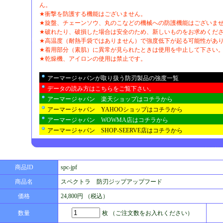
ん。
★衝撃を防護する機能はございません。
★旋盤、チェーンソウ、丸のこなどの機械への防護機能はございま
★破れたり、破損した場合は安全のため、新しいものをお求めくだ
★高温度（耐熱手袋ではありません）で強度低下が起る可能性があ
★着用部分（素肌）に異常が見られたときは使用を中止して下さい
★乾燥機、アイロンの使用は禁止です。
アーマージャパンが取り扱う防刃製品の強度一覧
データの読み方はこちらをご覧下さい。
アーマージャパン 楽天ショップはコチラから
アーマージャパン YAHOOショップはコチラから
アーマージャパン WOWMA店はコチラから
アーマージャパン SHOP-SEERVE店はコチラから
商品ID
spc-jpf
商品名
スペクトラ 防刃ジップアップフード
価格
24,800円
（税込）
数量
枚 （ご注文数をお入れください）