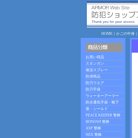
HOME
｜
かごの中身