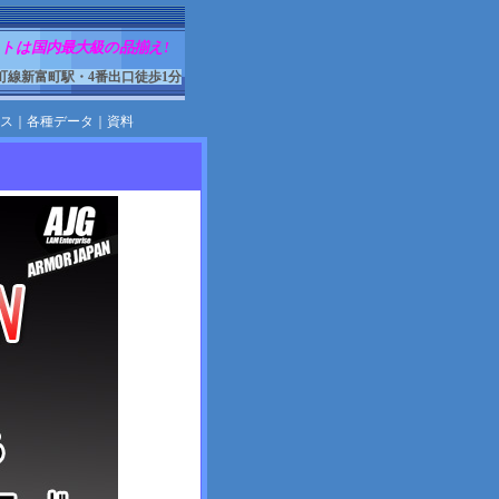
トは国内最大級の品揃え!
町線新富町駅・4番出口徒歩1分
ス
｜
各種データ
｜
資料