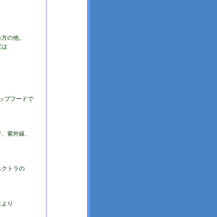
み方の他、
度は
ップフードで
汗、紫外線、
ペクトラの
により