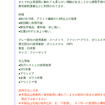
またそれは直接肌に触れても柔らかい感触があることから縫製手袋
耐切創防護服などに利用されてます。
特徴
●鉄の8-10倍、アラミド繊維の1.4倍以上の強度
●耐切断に利用可能
●耐化学薬品、紫外線、水に強い。
●比重が0.97と水より軽い。
グレー部分の使用素材：スペクトラ、ファイバーグラス、ポリエス
襟元部分の使用素材：ポリエステル 100%
製造：日本製
サイズ：フリーサイズ
主な用途
●防刃ベストとの併用使用
●DIY作業
●アウトドア
●金属・ガラス作業
●アウトドア等
使用方法と注意
★本製品は耐磨耗と耐切創用に優れていますが絶対の安全を保障す
製品ではありません
★本製品は先端が鋭利な針、釘、千枚通し、キリ等への貫通防止機