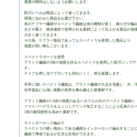
過度の期待はしないようお願いします。
防刃レベルは商品によって違ってきます。
環境に合わせた商品をお選び下さい。
糸のケブラー繊維やスペクトラ繊維は糸の種類が多く、織り方や編
太さや重さ、撚糸過程で使用される素材によって仕上がる製品の強
大きく違ってきます。
その為、ケブラー製品であってもスペクトラを使用した製品より
強度が高い物もございます。
スペクトラガードを使用
アラミド繊維の3倍の強度を誇るスペクトラを使用した防刃ジップア
す。
ナイフを押し当てて引いても切れにくく、体を保護します。
非常に強いスペクトラ繊維は、アラミド繊維の欠点を克服し、水、
化学薬品にも強い複数の長所を兼ね備えた新素材です。
アラミド繊維の1.4倍の強度のあるハネウエル社のスペクトラ繊維に
ファイバーグラスをエンジニアリング加工することにより従来のス
3倍の耐切創性を高めた素材です。
※インターロック編み※
スペクトラの硬い風合いである繊維をインターロック編みすること
繊細で薄地であるが丈夫な生地ができます。