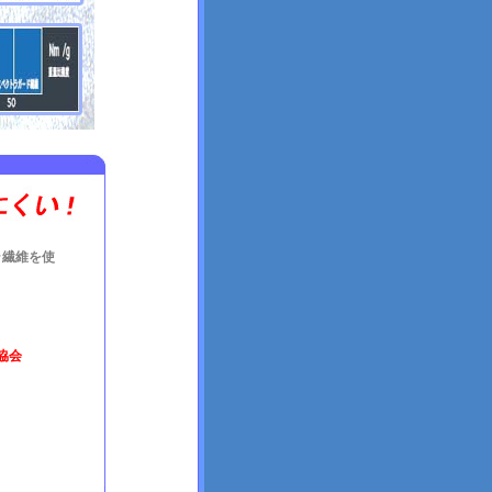
ラ繊維を使
査協会