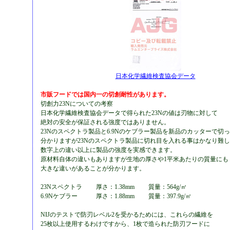
日本化学繊維検査協会データ
市販フードでは国内一の切創耐性があります。
切創力23Nについての考察
日本化学繊維検査協会データで得られた23Nの値は刃物に対して
絶対の安全が保証される強度ではありません。
23Nのスペクトラ製品と6.9Nのケブラー製品を新品のカッターで切
分かりますが23Nのスペクトラ製品に切れ目を入れる事はかなり難
数字上の違い以上に製品の強度を実感できます。
原材料自体の違いもありますが生地の厚さや1平米あたりの質量にも
大きな違いがあることが分かります。
23Nスペクトラ 厚さ：1.38mm 質量：564g/㎡
6.9Nケブラー 厚さ：1.88mm 質量：397.9g/㎡
NIJのテストで防刃レベル2を受かるためには、これらの繊維を
25枚以上使用するわけですから、1枚で造られた防刃フードに