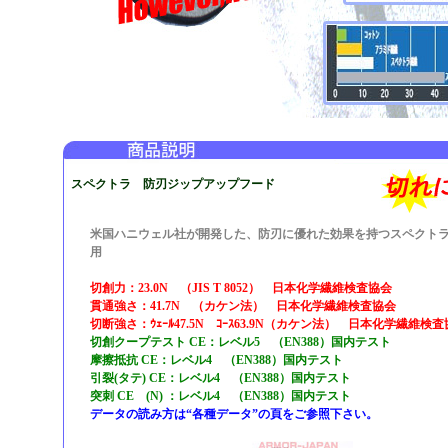
スペクトラ 防刃ジップアップフード
米国ハニウェル社が開発した、防刃に優れた効果を持つスペクト
用
切創力：23.0N （JIS T 8052） 日本化学繊維検査協会
貫通強さ：41.7N （カケン法） 日本化学繊維検査協会
切断強さ：ｳｪｰﾙ47.5N ｺｰｽ63.9N（カケン法） 日本化学繊維検
切創クープテスト CE：レベル5 （EN388）国内テスト
摩擦抵抗 CE：レベル4 （EN388）国内テスト
引裂(タテ) CE：レベル4 （EN388）国内テスト
突刺 CE (N) ：レベル4 （EN388）国内テスト
データの読み方は“各種データ”の頁をご参照下さい。