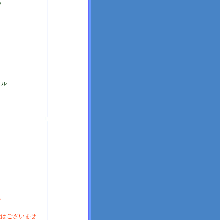
や
テル
る
能はございませ