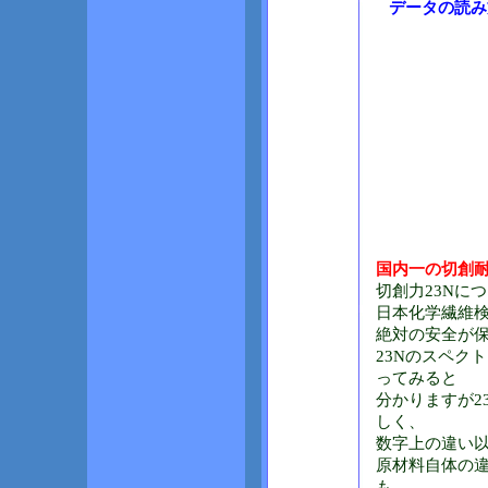
データの読み
国内一の切創
切創力23Nに
日本化学繊維検
絶対の安全が
23Nのスペク
ってみると
分かりますが2
しく、
数字上の違い
原材料自体の違
も