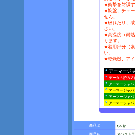
★衝撃を防護
★旋盤、チェ
せん。
★破れたり、
さい。
★高温度（耐
ります。
★着用部分（
い。
★乾燥機、ア
アーマージ
データの読み方
アーマージャパ
アーマージャパ
アーマージャパ
アーマージャパン
商品ID
spc-jp
商品名
スペクトラ