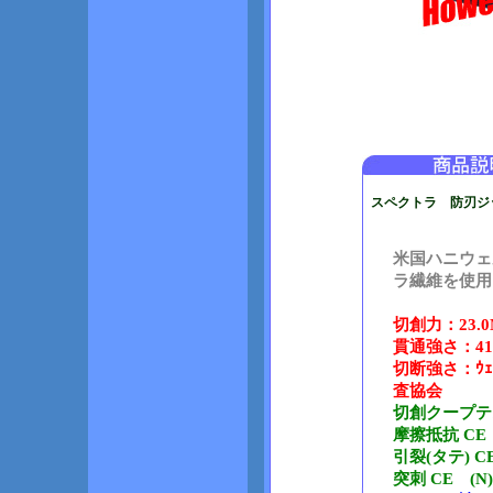
スペクトラ 防刃ジ
米国ハニウェ
ラ繊維を使用
切創力：23.
貫通強さ：4
切断強さ：ｳｪ
査協会
切創クープテス
摩擦抵抗 CE
引裂(タテ) 
突刺 CE (