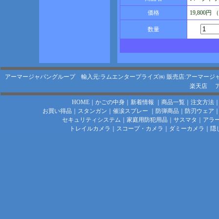
価格
19,800円
（
数量
アーマージャパングループ 輸入元:ラムエンタープライズ㈱
販売店:アーマージ
楽天店
HOME
｜
かごの中身
｜
新着情報
｜
商品一覧
｜
注文方法
お買い得品
｜
スタンガン
｜
催涙スプレー
｜
防弾商品
｜
防刃ウェア
セキュリティシステム
｜
家庭用防犯用品
｜
サスマタ
｜
アラ
トレイルカメラ
｜
スコープ・カメラ
｜
ダミーカメラ
｜
隠