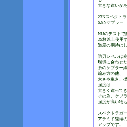
大きな違いが
23Nスペクト
6.9Nケブラー
NIJのテスト
25枚以上使用
過度の期待は
防刃レベルは
環境に合わせ
糸のケブラー
編み方の他、
太さや重さ、
強度は
大きく違って
その為、ケブ
強度が高い物
スペクトラガ
アラミド繊維の
アップです。