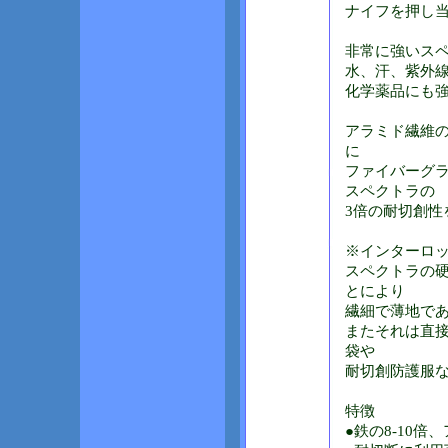
ナイフを押し
非常に強いス
水、汗、紫外
化学薬品にも
アラミド繊維の
に
ファイバーグ
スペクトラの
3倍の耐切創性
※インターロ
スペクトラの
とにより
繊細で薄地で
またそれは直
袋や
耐切創防護服
特徴
●鉄の8-10倍