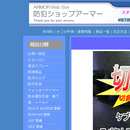
スタ
■地下
HOME
｜
かごの中身
｜
新着情報
｜
商品一覧
｜
注文方法