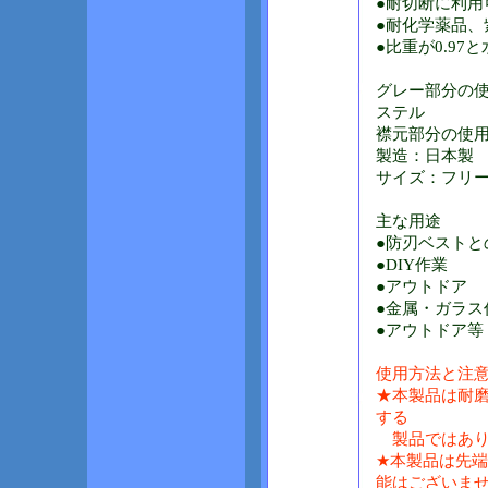
●耐切断に利用
●耐化学薬品、
●比重が0.97
グレー部分の
ステル
襟元部分の使用
製造：日本製
サイズ：フ
主な用途
●防刃ベストと
●DIY作業
●アウトドア
●金属・ガラス
●アウトドア等
使用方法と注
★本製品は耐
する
製品ではあり
★本製品は先
能はございま