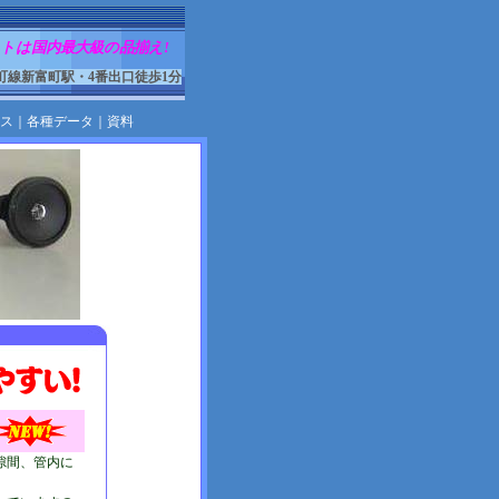
トは国内最大級の品揃え!
町線新富町駅・4番出口徒歩1分
ス
｜
各種データ
｜
資料
隙間、管内に