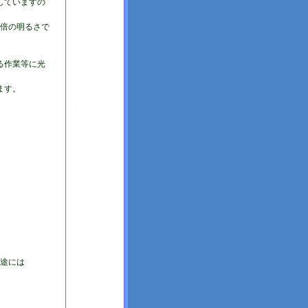
していますの
5倍の明るさで
る作業等に光
ます。
用途には