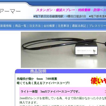
スタンガン・催涙スプレー・特殊警棒・防弾ベス
■地下鉄日比谷線築地駅・4番出口徒歩3分 ■地下鉄有楽
｜
新着情報
｜
商品一覧
｜
注文方法
｜
会社概要
｜
注意事項
｜
通販法表記
｜
プレスリリー
先端径が僅か 6mm 7400画素
暗くても良く見えるファイバースコープ!!
ライト一体型 5mのファイバースコープです。
2mm径のレンズを使用している為、今まで目の届かなかった小さな
挿入できます。