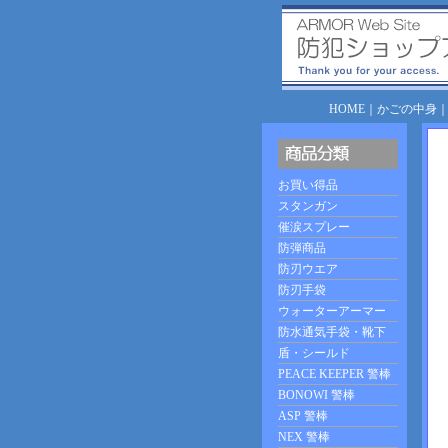
HOME
｜
かごの中身