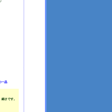
が
の一品
 細さです。