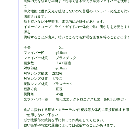
光源の光を必要な場所まで誘導できる最高水準光ファイバーを使用
で
導光性能に優れ又光が拡散しないので普通のペンライトの光より約
照射されます。
熱を持たない冷光照明、電気的に絶縁性があります。
イメージスコープ・ライトガイドの一体化で常に明かりを必要とす
源を
供給することが出来、暗いところでも鮮明な画像を得ることが出来
全長 5m
ファイバー径 φ2.0mm
ファイバー材質 プラスチック
画素数 7.400画素
対物部径 φ6.0mm
対物レンズ構成 2群2枚
対物レンズ材質 ガラス
接眼レンズ材質 プラスチック
観察方向 直視
視野角 45度
光ファイバー部 旭化成エレクトロニクス社製 (MCI-2000-24)
食品に接触する用途・カテーテル･内視鏡等人体内に直接接触する
ご使用しないで下さい。
必ず接眼部の鏡筒を手に持って作業をしてください。
強い衝撃や急激な屈曲によっては破断することがあります。