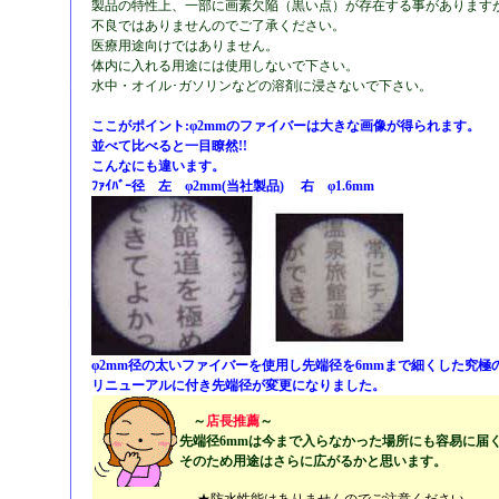
製品の特性上、一部に画素欠陥（黒い点）が存在する事があります
不良ではありませんのでご了承ください。
医療用途向けではありません。
体内に入れる用途には使用しないで下さい。
水中・オイル･ガソリンなどの溶剤に浸さないで下さい。
ここがポイント:φ2mmのファイバーは大きな画像が得られます。
並べて比べると一目瞭然!!
こんなにも違います。
ﾌｧｲﾊﾞｰ径 左 φ2mm(当社製品) 右 φ1.6mm
φ2mm径の太いファイバーを使用し先端径を6mmまで細くした究極
リニューアルに付き先端径が変更になりました。
～
店長推薦
～
先端径6mmは今まで入らなかった場所にも容易に届く
そのため用途はさらに広がるかと思います。