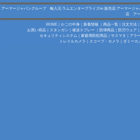
アーマージャパングループ 輸入元:ラムエンタープライズ㈱
販売店:アーマージャ
店
アー
HOME
｜
かごの中身
｜
新着情報
｜
商品一覧
｜
注文方法
お買い得品
｜
スタンガン
｜
催涙スプレー
｜
防弾商品
｜
防刃ウェア
セキュリティシステム
｜
家庭用防犯用品
｜
サスマタ
｜
アラ
トレイルカメラ
｜
スコープ・カメラ
｜
ダミーカ