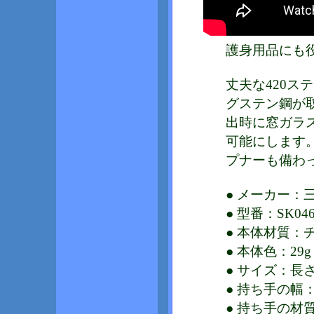
護身用品にも
丈夫な420ス
グステン鋼が
出時に窓ガラ
可能にします。
プナーも備わ
● メーカー：三
● 型番：SK04
● 本体材質：
● 本体色：29
● サイズ：長さ/
● 持ち手の幅：
● 持ち手の材質