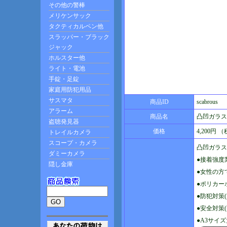
商品ID
scabrous
商品名
凸凹ガラス
価格
4,200円 
凸凹ガラス
●接着強度
●女性の方
●ポリカーボ
●防犯対策
●安全対策
●A3サイズ大