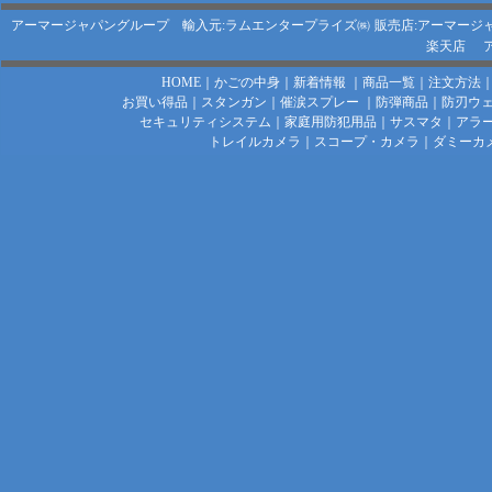
アーマージャパングループ 輸入元:ラムエンタープライズ㈱
販売店:アーマージ
楽天店
HOME
｜
かごの中身
｜
新着情報
｜
商品一覧
｜
注文方法
お買い得品
｜
スタンガン
｜
催涙スプレー
｜
防弾商品
｜
防刃ウ
セキュリティシステム
｜
家庭用防犯用品
｜
サスマタ
｜
アラ
トレイルカメラ
｜
スコープ・カメラ
｜
ダミーカ