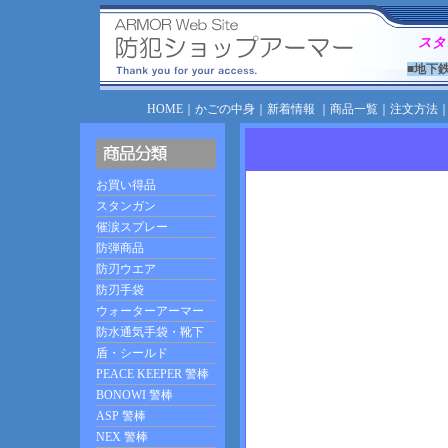
スタ
■地下
HOME
｜
かごの中身
｜
新着情報
｜
商品一覧
｜
注文方法