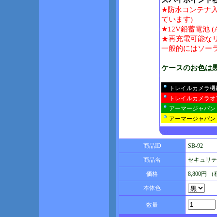
スパイポイント
★防水コンテナ入
ています)
★12V鉛蓄電池
★再充電可能なリ
一般的にはソー
ケースのお色は
トレイルカメラ機
トレイルカメラオ
アーマージャパン
アーマージャパン
商品ID
SB-92
商品名
セキュリティ
価格
8,800円 
本体色
数量