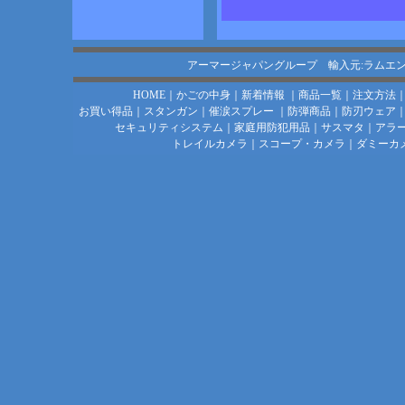
アーマージャパングループ 輸入元:ラムエ
HOME
｜
かごの中身
｜
新着情報
｜
商品一覧
｜
注文方法
お買い得品
｜
スタンガン
｜
催涙スプレー
｜
防弾商品
｜
防刃ウェア
セキュリティシステム
｜
家庭用防犯用品
｜
サスマタ
｜
アラ
トレイルカメラ
｜
スコープ・カメラ
｜
ダミーカ