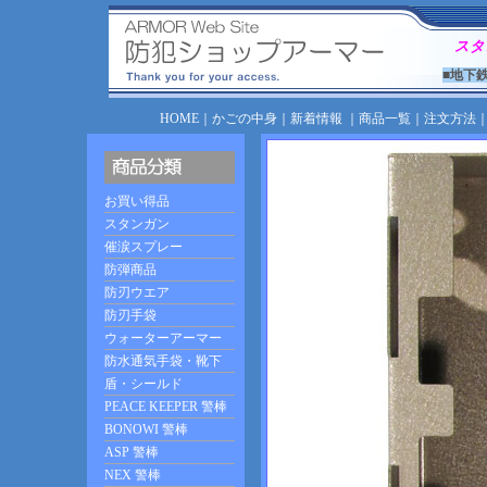
スタ
■地下
HOME
｜
かごの中身
｜
新着情報
｜
商品一覧
｜
注文方法