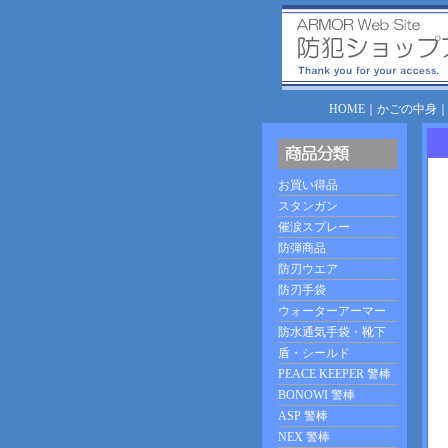
HOME
｜
かごの中身