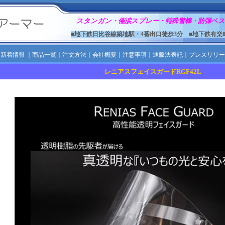
スタンガン・催涙スプレー・特殊警棒・防弾ベス
■地下鉄日比谷線築地駅・4番出口徒歩3分 ■地下鉄有楽
｜
新着情報
｜
商品一覧
｜
注文方法
｜
会社概要
｜
注意事項
｜
通販法表記
｜
プレスリリー
レニアスフェイスガードRGF42L