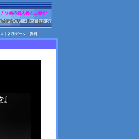
トは国内最大級の品揃え!
町線新富町駅・4番出口徒歩1分
ス
｜
各種データ
｜
資料