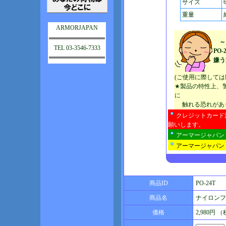
サイズ
重量
ARMORJAPAN
～
TEL 03-3546-7333
PO
嫌う
(ご使用に際して
★製品の特性上、
に
触れる恐れがあり
クレジットカード
願いします。
アーマージャパン
アーマージャパン
商品ID
PO-24T
商品名
ナイロンフ
価格
2,980円 