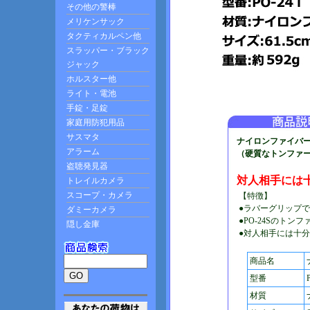
ナイロンファイバ
（硬質なトンファ
対人相手には十
【特徴】
●ラバーグリップで
●PO-24Sのトン
●対人相手には十
商品名
型番
材質