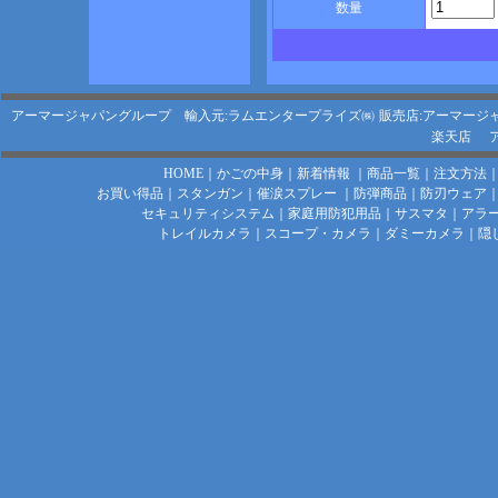
数量
アーマージャパングループ 輸入元:ラムエンタープライズ㈱
販売店:アーマージ
楽天店
HOME
｜
かごの中身
｜
新着情報
｜
商品一覧
｜
注文方法
お買い得品
｜
スタンガン
｜
催涙スプレー
｜
防弾商品
｜
防刃ウェア
セキュリティシステム
｜
家庭用防犯用品
｜
サスマタ
｜
アラ
トレイルカメラ
｜
スコープ・カメラ
｜
ダミーカメラ
｜
隠