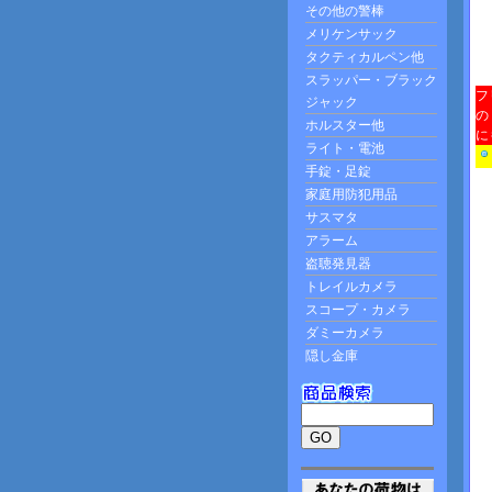
フ
の
に