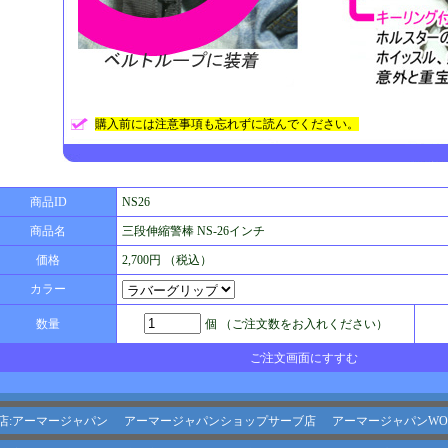
購入前には注意事項も忘れずに読んでください。
商品ID
NS26
商品名
三段伸縮警棒 NS-26インチ
価格
2,700円 （税込）
カラー
数量
個 （ご注文数をお入れください）
ご注文画面にすすむ
店:アーマージャパン
アーマージャパンショップサーブ店
アーマージャパンWO