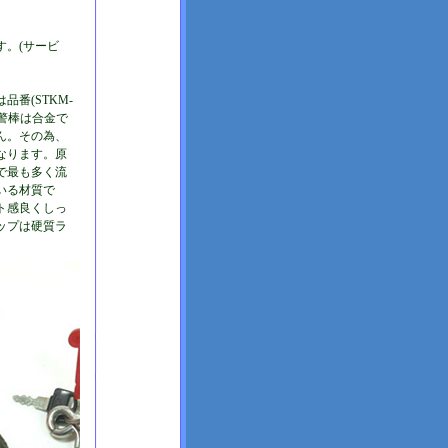
す。(サービ
番(STKM-
の警棒は合金で
ん。その為、
なります。原
で最も多く流
いる材質で
ト感良くしっ
ップは硬質ラ