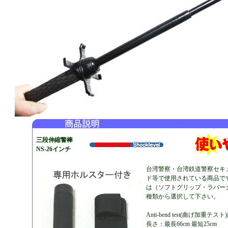
三段伸縮警棒
NS-26インチ
台湾警察・台湾鉄道警察セキ
ド等で使用されている商品で
は（ソフトグリップ・ラバー
種類から選択して下さい。
Anti-bend test(曲げ加重テスト
長さ：最長66cm 最短25cm