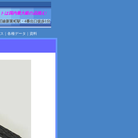
トは国内最大級の品揃え!
町線新富町駅・4番出口徒歩1分
ス
｜
各種データ
｜
資料