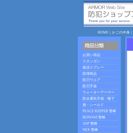
HOME
｜
かごの中身