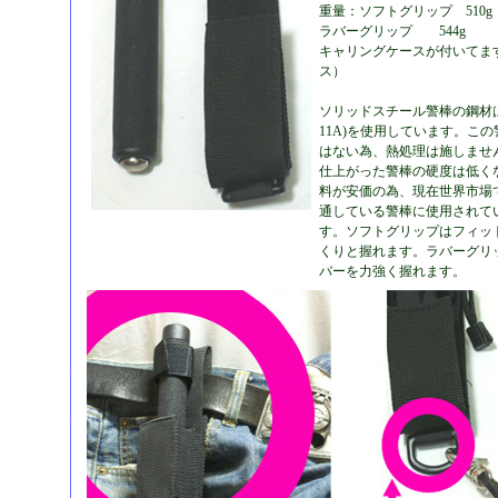
重量：ソフトグリップ 510g
ラバーグリップ 544g
キャリングケースが付いてま
ス）
ソリッドスチール警棒の鋼材は品
11A)を使用しています。こ
はない為、熱処理は施しませ
仕上がった警棒の硬度は低く
料が安価の為、現在世界市場
通している警棒に使用されて
す。ソフトグリップはフィッ
くりと握れます。ラバーグリ
バーを力強く握れます。