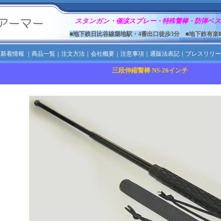
スタンガン・催涙スプレー・特殊警棒・防弾ベス
■地下鉄日比谷線築地駅・4番出口徒歩3分 ■地下鉄有楽
｜
新着情報
｜
商品一覧
｜
注文方法
｜
会社概要
｜
注意事項
｜
通販法表記
｜
プレスリリー
三段伸縮警棒 NS-26インチ