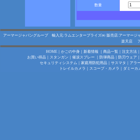
数量
アーマージャパングループ 輸入元:ラムエンタープライズ㈱
販売店:アーマージ
楽天店
HOME
｜
かごの中身
｜
新着情報
｜
商品一覧
｜
注文方法
お買い得品
｜
スタンガン
｜
催涙スプレー
｜
防弾商品
｜
防刃ウェア
セキュリティシステム
｜
家庭用防犯用品
｜
サスマタ
｜
アラ
トレイルカメラ
｜
スコープ・カメラ
｜
ダミーカ