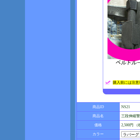
購入前には注意
商品ID
NS21
商品名
三段伸縮警棒
価格
2,500円 
カラー