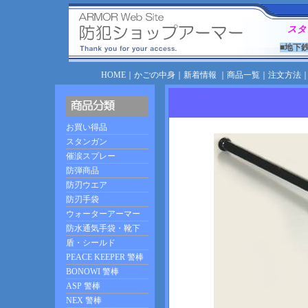
スタ
■地下
HOME
｜
かごの中身
｜
新着情報
｜
商品一覧
｜
注文方法