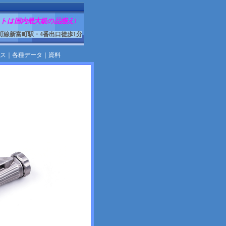
トは国内最大級の品揃え!
町線新富町駅・4番出口徒歩1分
ス
｜
各種データ
｜
資料