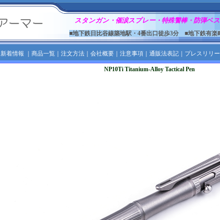
スタンガン・催涙スプレー・特殊警棒・防弾ベス
■地下鉄日比谷線築地駅・4番出口徒歩3分 ■地下鉄有楽
｜
新着情報
｜
商品一覧
｜
注文方法
｜
会社概要
｜
注意事項
｜
通販法表記
｜
プレスリリー
NP10Ti Titanium-Alloy Tactical Pen