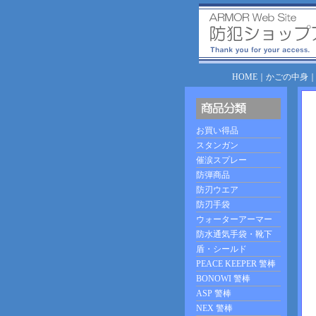
HOME
｜
かごの中身