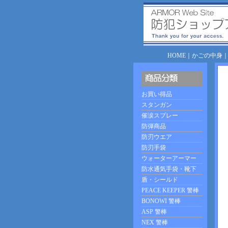
HOME
｜
かごの中身