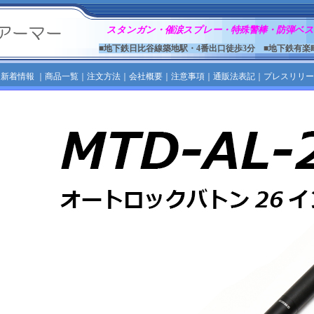
スタンガン・催涙スプレー・特殊警棒・防弾ベス
■地下鉄日比谷線築地駅・4番出口徒歩3分 ■地下鉄有楽
｜
新着情報
｜
商品一覧
｜
注文方法
｜
会社概要
｜
注意事項
｜
通販法表記
｜
プレスリリー