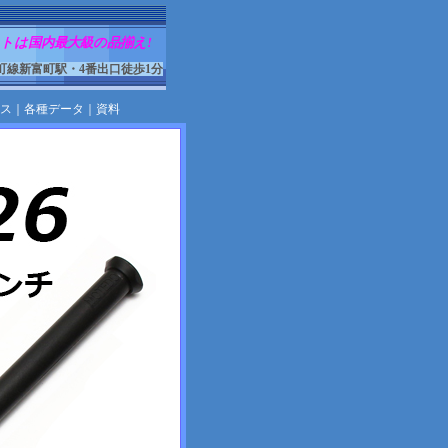
トは国内最大級の品揃え!
町線新富町駅・4番出口徒歩1分
ス
｜
各種データ
｜
資料