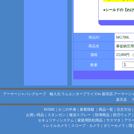
●シールドの【わ
商品ID
MG700L
商品名
暴徒鎮圧用シ
価格
23,000円
数量
アーマージャパングループ 輸入元:ラムエンタープライズ㈱
販売店:アーマージ
楽天店
HOME
｜
かごの中身
｜
新着情報
｜
商品一覧
｜
注文方法
お買い得品
｜
スタンガン
｜
催涙スプレー
｜
防弾商品
｜
防刃ウェア
セキュリティシステム
｜
家庭用防犯用品
｜
サスマタ
｜
アラ
トレイルカメラ
｜
スコープ・カメラ
｜
ダミーカメラ
｜
隠