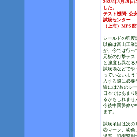
2025年5月2
した。
テスト機関: 
試験センター
（上海）MPS
シールドの強度
以前は富山工業
が、今では行っ
元板の打撃テス
と強度も異なる
試験場などでや
っていないよう
入する際に必要なシ
験には7枚のシ
日本ではあまり
るかもしれません
今後中国警察や
ます。
試験項目は次の
③マーク、④色
過率、⑩衝撃耐