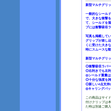
新型マルチグリッ
一般的なシール
で、大きな衝撃
て、シールドを
プには衝撃吸収
写真も掲載して
グリップが差し
くに受けた大き
時にスムースな
新型マルチグリ
◎衝撃吸収ラバ
◎右利きでも左
◎シールド重量は
◎十分な強度を誇
◎新しい4点支持
◎キャリングバッ
この商品はサイ
付けクリップは
た時は別途ご購