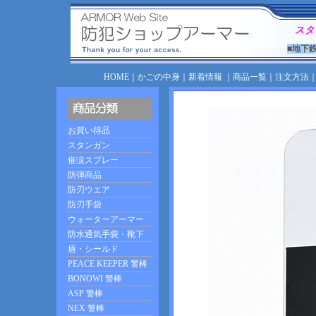
スタ
■地下
HOME
｜
かごの中身
｜
新着情報
｜
商品一覧
｜
注文方法