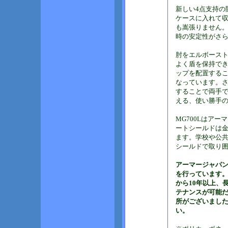
新しい4点支持の
ケースに入れて
も嵩張りません。
時の安定性がさ
肘をエルボース
よく盾を保持でき
ップを配置する
なっています。
することで両手
える、使い勝手
MG700Lはア
ートシールドは
ます。学校や公
シールドで取り
アーマージャパン
を行っています。
から10年以上、
テナンスが可能
所がございまし
い。