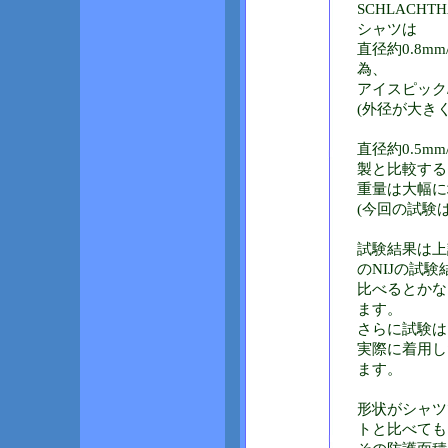
SCHLACH
シャツは
直径約0.8
為、
アイスピック
(外径が大き
直径約0.5m
製と比較する
重量は大幅に
(今回の試験
試験結果は上
のNIJの試験
比べるとかな
ます。
さらに試験は
実際に着用し
ます。
形状がシャツ
トと比べても