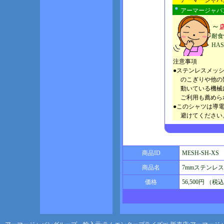
アーマージャパ
アーマージャパ
～
耐食
HA
注意事項
●ステンレスメッ
のこぎりや他の類
動いている機械に
ご利用も薦めら
●このシャツは導
避けてください
商品ID
MESH-SH-XS
商品名
7mmステンレス
価格
56,500円 （税