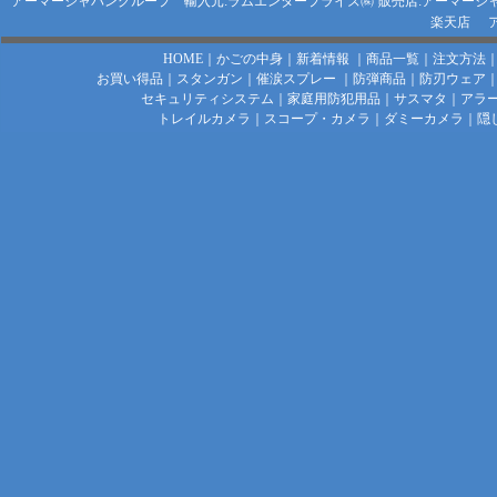
アーマージャパングループ 輸入元:ラムエンタープライズ㈱
販売店:アーマージ
楽天店
HOME
｜
かごの中身
｜
新着情報
｜
商品一覧
｜
注文方法
お買い得品
｜
スタンガン
｜
催涙スプレー
｜
防弾商品
｜
防刃ウェア
セキュリティシステム
｜
家庭用防犯用品
｜
サスマタ
｜
アラ
トレイルカメラ
｜
スコープ・カメラ
｜
ダミーカメラ
｜
隠