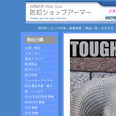
スタ
■地下
HOME
｜
かごの中身
｜
新着情報
｜
商品一覧
｜
注文方法