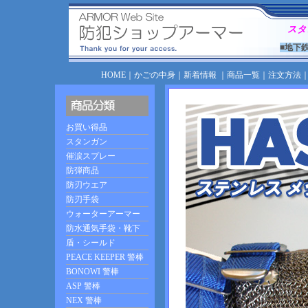
スタ
■地下
HOME
｜
かごの中身
｜
新着情報
｜
商品一覧
｜
注文方法