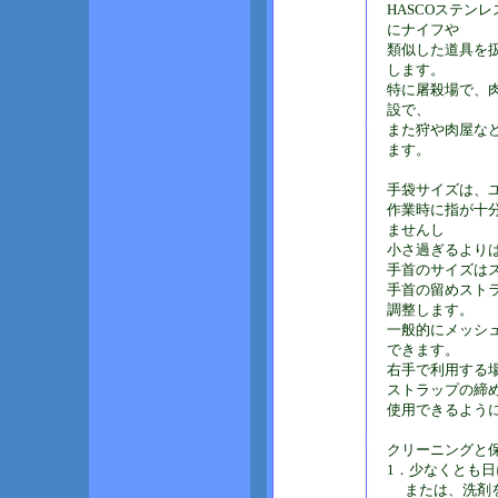
HASCOステン
にナイフや
類似した道具を
します。
特に屠殺場で、
設で、
また狩や肉屋な
ます。
手袋サイズは、
作業時に指が十
ませんし
小さ過ぎるより
手首のサイズは
手首の留めストラ
調整します。
一般的にメッシュ
できます。
右手で利用する
ストラップの締
使用できるよう
クリーニングと
1．少なくとも日
または、洗剤を