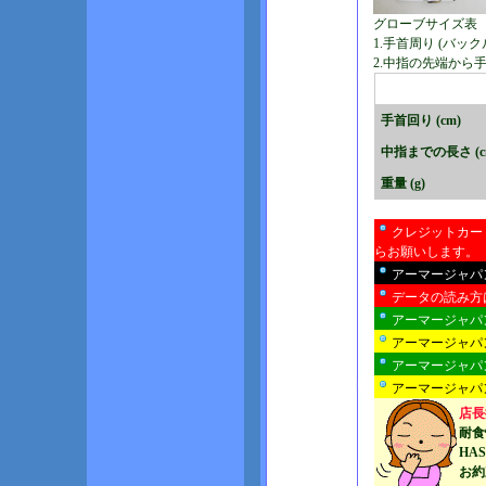
グローブサイズ表 
1.手首周り (バ
2.中指の先端から
手首回り (cm)
中指までの長さ (c
重量 (g)
クレジットカー
らお願いします。
アーマージャパ
データの読み方
アーマージャパ
アーマージャパ
アーマージャパ
アーマージャパン
店長
耐食
HA
お約