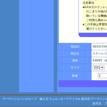
注意事項
●HASCOステン
のこぎりや他の類
動いている機械に
ご利用も薦めら
●この手袋は導電
避けてください
商品ID
MESH-FIN
商品名
ステンレス
価格
9,800円 
サイズ
数量
アーマージャパングループ 輸入元:ラムエンタープライズ㈱
販売店:アーマージ
楽天店