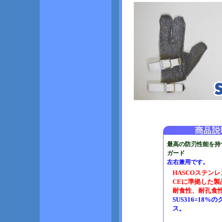
最高の防刃性能を持
ガード
左右兼用です。
HASCOステン
CEに準拠した製品 
耐食性、耐孔食性
SUS316=1
ス。