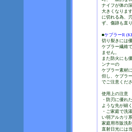
ナイフが体の
大きくなりま
に切れる為、
ず、傷跡も直
■
ケブラーR (KE
切り裂きには
ケブラー繊維で
ません。
また防火にも
ンナーの
ケブラー素材
但し、ケブラ
でご注意くだ
使用上の注意
・防刃に優れ
ような先が細
・ご家庭で洗
い弱アルカリ
家庭用市販洗
直射日光には