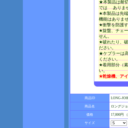
★本製品は耐
では ありま
★本製品は先
機能はありま
★衝撃を防護
★旋盤、チェ
せん。
★破れたり、
ださい。
★ケブラーは
ください。
★着用部分（
い。
★乾燥機、ア
商品ID
LONG-JO
商品名
ロングジョ
価格
17,000円
サイズ