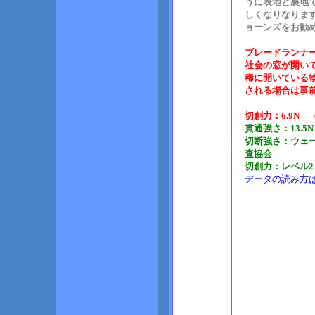
うに表地と裏地
しくなりなりま
ョーンズをお勧
ブレードランナ
社会の窓が開い
稀に開いている
される場合は事
切創力：6.9N 
貫通強さ：13.
切断強さ：ウェー
査協会
切創力：レベル2（
データの読み方は