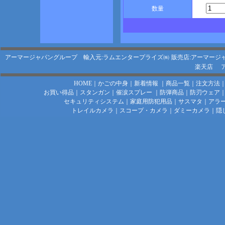
数量
アーマージャパングループ 輸入元:ラムエンタープライズ㈱
販売店:アーマージ
楽天店
HOME
｜
かごの中身
｜
新着情報
｜
商品一覧
｜
注文方法
お買い得品
｜
スタンガン
｜
催涙スプレー
｜
防弾商品
｜
防刃ウェア
セキュリティシステム
｜
家庭用防犯用品
｜
サスマタ
｜
アラ
トレイルカメラ
｜
スコープ・カメラ
｜
ダミーカメラ
｜
隠