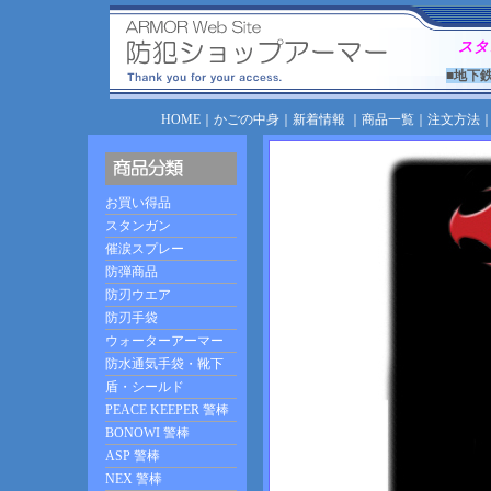
スタ
■地下
HOME
｜
かごの中身
｜
新着情報
｜
商品一覧
｜
注文方法