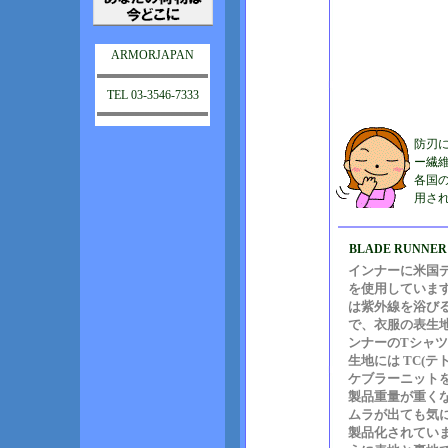
ARMORJAPAN
TEL 03-3546-7333
防刃
ー繊維
各国
用さ
BLADE RUNN
インナーに米国
を使用していま
は紫外線を浴び
で、衣服の表生
ンナーのTシャ
生地には TC(
ケブラーニットを
製品重量が重く
ムラが出ても気
製品化されてい