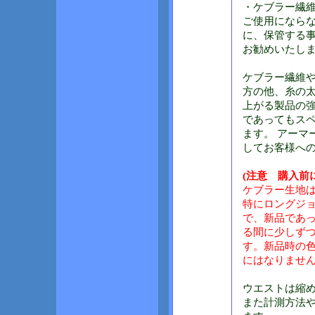
・ケブラー繊
ご使用になら
に、保管する
お勧めいたし
ケブラー繊維
方の他、糸の太
上がる製品の
であってもス
ます。 アーマ
してお客様へ
(注意 購入前
ケブラー生地
特にロングジョ
で、新品であ
る間に少しず
す。新品時の
にはなりませ
ウエストは縮
また計測方法