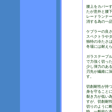
腰上をカバー
たが意外と腰下
レードランナ
消する為の一
ケブラーの良さ
スペクトラや
独特の冷たさ
冬場には耐え
ガラステーブ
で力強く切っ
少し弾力のあ
刃先が繊維に
す。
切創耐性が持
身を守ること
裂き力が低い
すが、切創耐
切りのように
時、一般的な