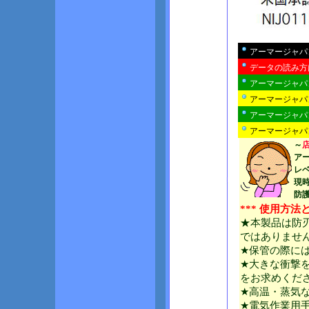
アーマージャパ
データの読み方
アーマージャパ
アーマージャパ
アーマージャパ
アーマージャパン
～
ア
レ
現時
防
*** 使用方法と
★本製品は防
ではありませ
★保管の際に
★大きな衝撃
をお求めくだ
★高温・蒸気
★電気作業用