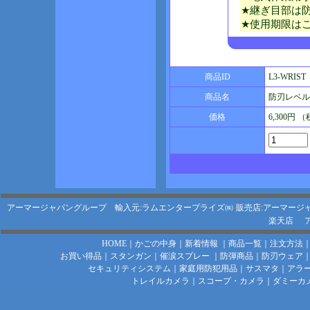
★継ぎ目部は
★使用期限は
商品ID
L3-WRIST
商品名
防刃レベル
価格
6,300円 
アーマージャパングループ 輸入元:ラムエンタープライズ㈱
販売店:アーマージ
楽天店
HOME
｜
かごの中身
｜
新着情報
｜
商品一覧
｜
注文方法
お買い得品
｜
スタンガン
｜
催涙スプレー
｜
防弾商品
｜
防刃ウェア
セキュリティシステム
｜
家庭用防犯用品
｜
サスマタ
｜
アラ
トレイルカメラ
｜
スコープ・カメラ
｜
ダミーカ