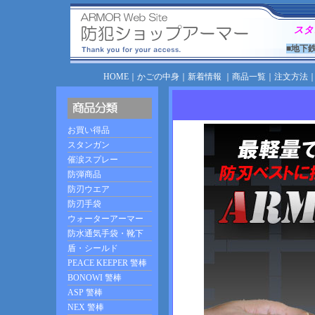
スタ
■地下
HOME
｜
かごの中身
｜
新着情報
｜
商品一覧
｜
注文方法