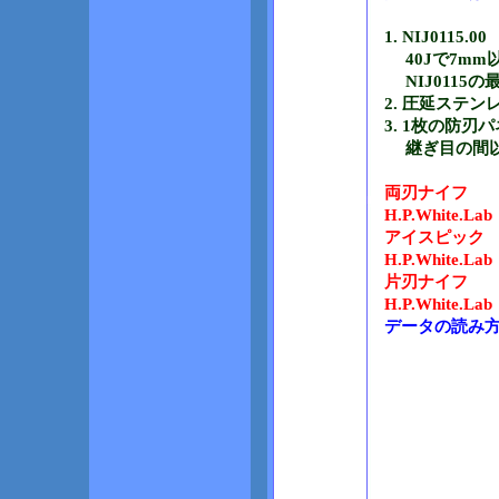
1. NIJ011
40Jで7mm
NIJ0115
2. 圧延ステ
3. 1枚の防
継ぎ目の間以
両刃ナイフ 43J
H.P.White.Lab
アイスピック 43
H.P.White.Lab
片刃ナイフ 43J
H.P.White.Lab
データの読み方