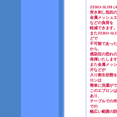
ZERO-SLI
突き刺し抵抗
金属メッシュ
などの負荷を
軽減できます
またZERO-S
どで
不可能であっ
から、
感染症の恐れ
発揮いたしま
また金属メッ
片などが
入り衛生状態
ロンは
簡単に洗濯が
このエプロンは用
あり、
テーブルでの作
での
幅広い範囲の防