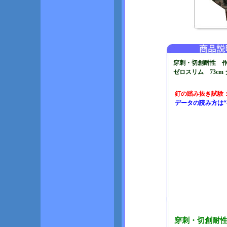
穿刺・切創耐性 
ゼロスリム 73cm
釘の踏み抜き試験：2
データの読み方は
穿刺・切創耐性