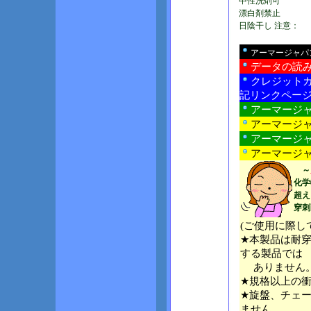
中性洗剤可
漂白剤禁止
日陰干し 注意：
アーマージャパ
データの読
クレジット
記リンクペー
アーマージ
アーマージャ
アーマージャ
アーマージ
～
化学
超え
穿刺
(ご使用に際
★本製品は耐
する製品では
ありません
★規格以上の
★旋盤、チェ
ません。