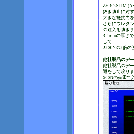
ZERO-SLI
抜き防止に対
大きな抵抗力
さらにウレタ
の進入を防ぎ
3.4mmの厚さで
して
2200Nの2
他社製品のデ
他社製品のデー
通をして戻り
600Nの荷重で