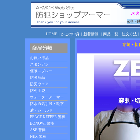
スタ
■地下
HOME
｜
かごの中身
｜
新着情報
｜
商品一覧
｜
注文方法
穿刺・切