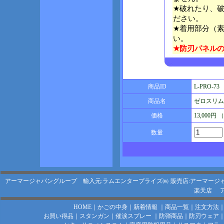
★破れたり、
ださい。
★着用部分（
い。
★防刃パネル
商品ID
L-PRO-73
商品名
ゼロスリム
価格
13,000円
数量
アーマージャパングループ 輸入元:ラムエンタープライズ㈱
販売店:アーマージ
楽天店
HOME
｜
かごの中身
｜
新着情報
｜
商品一覧
｜
注文方法
お買い得品
｜
スタンガン
｜
催涙スプレー
｜
防弾商品
｜
防刃ウェア