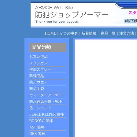
スタ
■地下
HOME
｜
かごの中身
｜
新着情報
｜
商品一覧
｜
注文方法