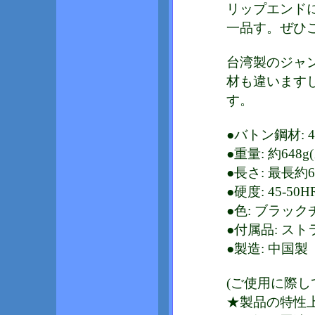
リップエンド
一品す。ぜひ
台湾製のジャ
材も違います
す。
●バトン鋼材: 4
●重量: 約648
●長さ: 最長約6
●硬度: 45-50H
●色: ブラッ
●付属品: ス
●製造: 中国製
(ご使用に際し
★製品の特性