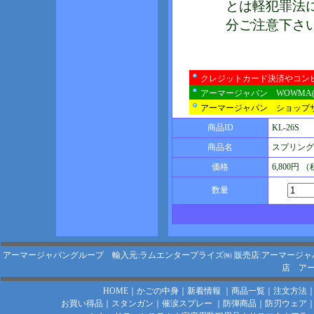
とは軽犯罪法
分ご注意下さ
クレジットカード決済やコン
アーマージャパン WOWMA
アーマージャパン ショップ
商品ID
KL-26S
商品名
スプリング内
価格
6,800円 
数量
アーマージャパングループ 輸入元:ラムエンタープライズ㈱
販売店:アーマージャ
店
アー
HOME
｜
かごの中身
｜
新着情報
｜
商品一覧
｜
注文方法
お買い得品
｜
スタンガン
｜
催涙スプレー
｜
防弾商品
｜
防刃ウェア