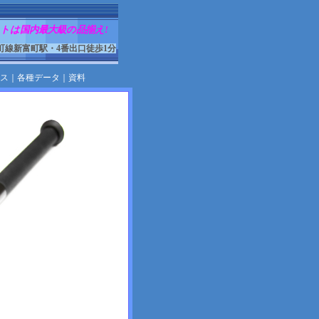
トは国内最大級の品揃え!
町線新富町駅・4番出口徒歩1分
ス
｜
各種データ
｜
資料