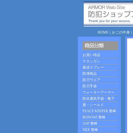
HOME
｜
かごの中身