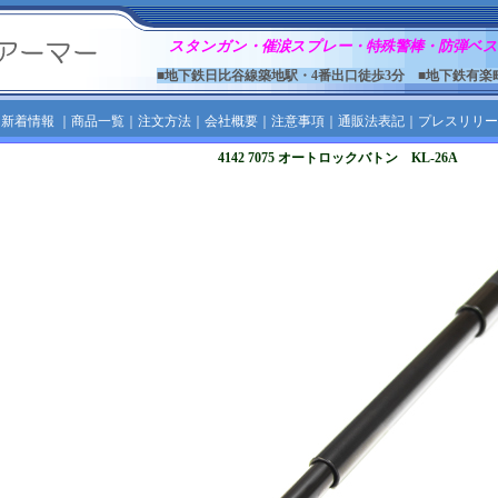
スタンガン・催涙スプレー・特殊警棒・防弾ベス
■地下鉄日比谷線築地駅・4番出口徒歩3分 ■地下鉄有楽
｜
新着情報
｜
商品一覧
｜
注文方法
｜
会社概要
｜
注意事項
｜
通販法表記
｜
プレスリリー
4142 7075 オートロックバトン KL-26A