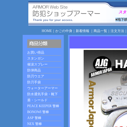
スタ
■地下
HOME
｜
かごの中身
｜
新着情報
｜
商品一覧
｜
注文方法