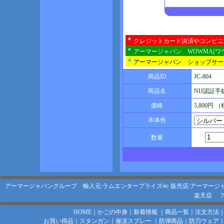
クレジットカード決済やコンビニ
アーマージャパン WOWMA(ワ
アーマージャパン ショップサー
商品ID
JC-804
商品名
NIJ認証手錠
価格
5,800円 
本体色
数量
アーマージャパングループ 輸入元:ラムエンタープライズ㈱
販売店:アーマージ
楽天店
HOME
｜
かごの中身
｜
新着情報
｜
商品一覧
｜
注文方法
お買い得品
｜
スタンガン
｜
催涙スプレー
｜
防弾商品
｜
防刃ウェア