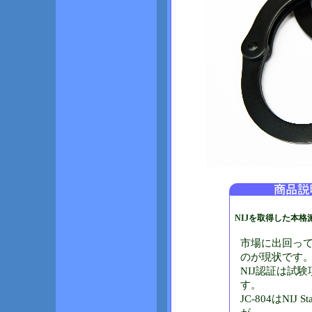
NIJを取得した本格派 
市場に出回って
のが現状です
NIJ認証は試
す。
JC-804はNIJ 