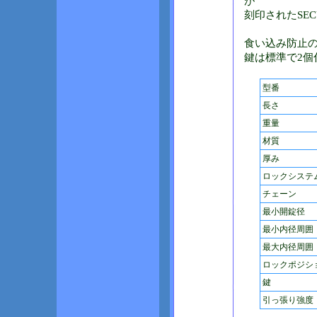
が
刻印されたSEC
食い込み防止
鍵は標準で2個
型番
長さ
重量
材質
厚み
ロックシステ
チェーン
最小開錠径
最小内径周囲
最大内径周囲
ロックポジシ
鍵
引っ張り強度