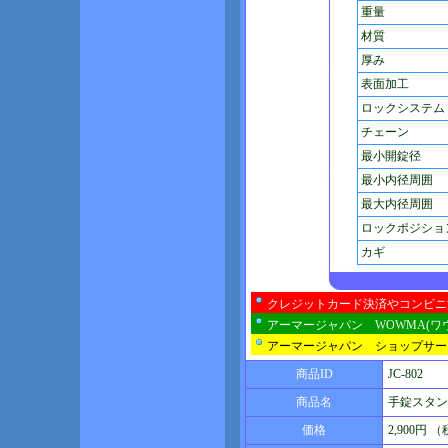
重量
材質
厚み
表面加工
ロックシステム
チェーン
最小開錠径
最小内径周囲
最大内径周囲
ロックポジショ
カギ
クレジットカード決済やコンビニ
アーマージャパン WOWMA(ワ
アーマージャパン ショップサー
商品ID
JC-802
商品名
手錠スタンダ
価格
2,900円 