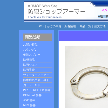
スタ
■地下
HOME
｜
かごの中身
｜
新着情報
｜
商品一覧
｜
注文方法