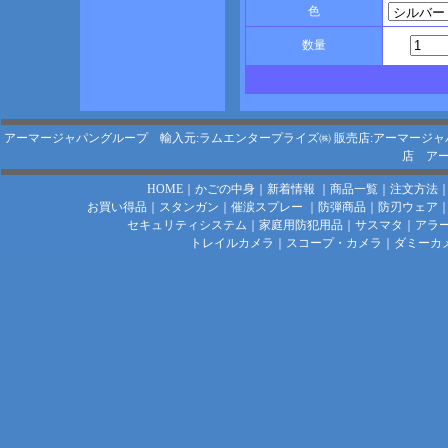
色
数量
アーマージャパングループ 輸入元:ラムエンタープライズ㈱
販売店:アーマージャ
店
アー
HOME
｜
かごの中身
｜
新着情報
｜
商品一覧
｜
注文方法
お買い得品
｜
スタンガン
｜
催涙スプレー
｜
防弾商品
｜
防刃ウェア
セキュリティシステム
｜
家庭用防犯用品
｜
サスマタ
｜
アラ
トレイルカメラ
｜
スコープ・カメラ
｜
ダミーカ