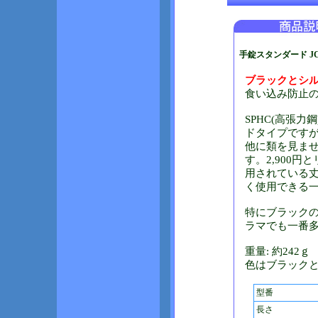
手錠スタンダード JC-
ブラックとシル
食い込み防止
SPHC(高張
ドタイプです
他に類を見ま
す。2,900
用されている
く使用できる
特にブラック
ラマでも一番
重量: 約242ｇ
色はブラックと
型番
長さ