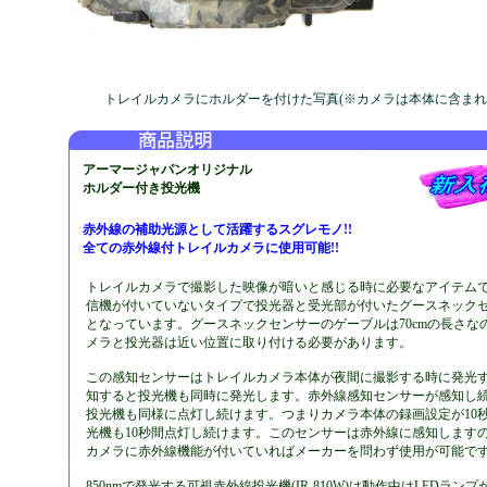
トレイルカメラにホルダーを付けた写真(※カメラは本体に含まれ
アーマージャパンオリジナル
ホルダー付き投光機
赤外線の補助光源として活躍するスグレモノ!!
全ての赤外線付トレイルカメラに使用可能!!
トレイルカメラで撮影した映像が暗いと感じる時に必要なアイテム
信機が付いていないタイプで投光器と受光部が付いたグースネック
となっています。グースネックセンサーのゲーブルは70cmの長さな
メラと投光器は近い位置に取り付ける必要があります。
この感知センサーはトレイルカメラ本体が夜間に撮影する時に発光
知すると投光機も同時に発光します。赤外線感知センサーが感知し
投光機も同様に点灯し続けます。つまりカメラ本体の録画設定が10
光機も10秒間点灯し続けます。このセンサーは赤外線に感知します
カメラに赤外線機能が付いていればメーカーを問わず使用が可能で
850nmで発光する可視赤外線投光機(IR-810W)は動作中はLEDラン