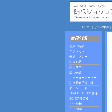
HOME
｜
かごの中身