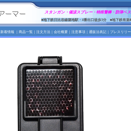
スタンガン・催涙スプレー・特殊警棒・防弾ベス
■地下鉄日比谷線築地駅・4番出口徒歩3分 ■地下鉄有楽
｜
新着情報
｜
商品一覧
｜
注文方法
｜
会社概要
｜
注意事項
｜
通販法表記
｜
プレスリリー