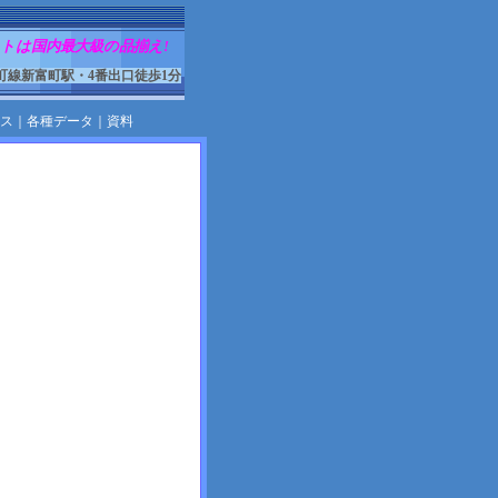
トは国内最大級の品揃え!
町線新富町駅・4番出口徒歩1分
ス
｜
各種データ
｜
資料