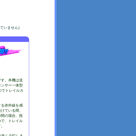
ていません)
です。本機は送
センサー一体型
のでトレイルカ
する赤外線を感
続けている間、
秒間の場合、投
ので、トレイル
す。
プが赤く点灯しま