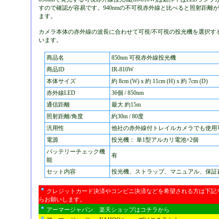
すので確認が容易です。940nmの不可視赤外線と比べると照射距離
ます。
カメラ本体の赤外線の波長に合わせて可視/不可視の投光機を選択す
います。
商品名
850nm 可視赤外線投光機
商品ID
IR-810W
本体サイズ
約 8cm (W) x 約 11cm (H) x 約 7cm (D)
赤外線LED
36個 / 850nm
通信距離
最大 約15m
照射距離/角度
約30m / 80度
汎用性
他社の赤外線付トレイルカメラでも使用
電源
投光機： 単1型アルカリ電池×2個
バッテリーチェック機
有
能
セット内容
投光機、ストラップ、マニュアル、保証
クレジットカード決済やコンビニ決済などを希望される方は下記
らお願いします。
アーマージャパン 楽天ショップはコチラから