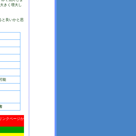
が大きく増大し
ると良いかと思
可能
書
リンクページか