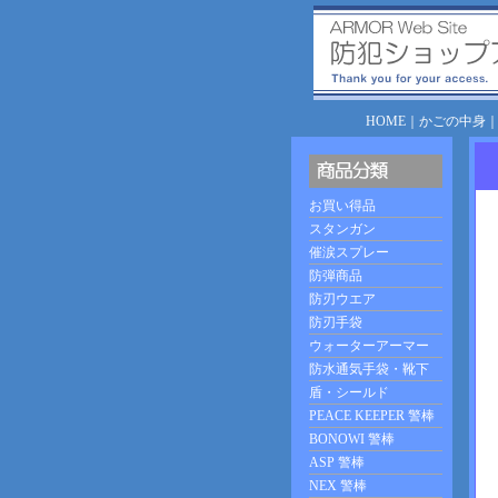
HOME
｜
かごの中身