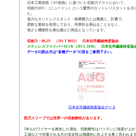
日本工業規格（JIS規格）に基づいた切創力テストにおいて、
切創力80N<（ニュートン）という驚愕のカットレジスタントを示
た。
強力なカットレジスタント・耐摩擦力とは裏腹に、計量で、
柔軟な素材を使用しており、作業性を損ねることもなく、
強さと機能性を兼ね備えた商品となっています。
切創力：80.2N （JIS T 8052） 日本化学繊維検査協会
ステンレスファイバー34.5％（JIS L 1030） 日本化学繊維検査協
データの読み方は“各種データ”の頁をご参照下さい。
日本化学繊維検査協会データ
防刃スリーブでは世界一の切創耐性があります。
5本ものワイヤーを撚糸した場合、切創耐性はバツグンに強度が上が
工場などで作業される方の安全性は飛躍的に向上する事と思われま