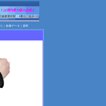
トは国内最大級の品揃え!
町線新富町駅・4番出口徒歩1分
ス
｜
各種データ
｜
資料