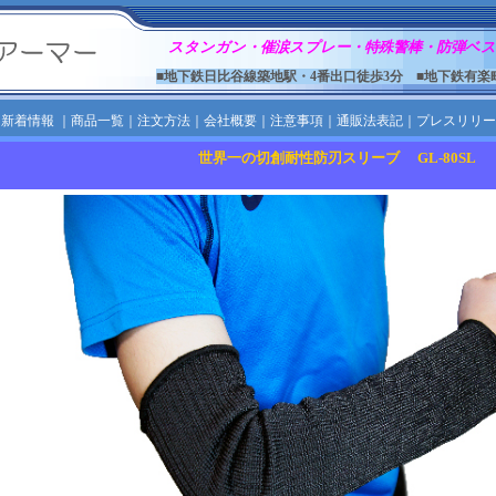
スタンガン・催涙スプレー・特殊警棒・防弾ベス
■地下鉄日比谷線築地駅・4番出口徒歩3分 ■地下鉄有楽
｜
新着情報
｜
商品一覧
｜
注文方法
｜
会社概要
｜
注意事項
｜
通販法表記
｜
プレスリリー
世界一の切創耐性防刃スリーブ GL-80SL