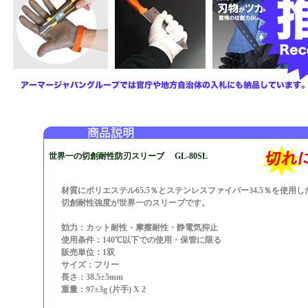
世界一の切創耐性防刃スリーブ GL-80SL
材質にポリエステル65.5％とステンレスファイバー34.5％を使用し
切創耐性強度が世界一のスリーブです。
効力：カット耐性・摩擦耐性・静電気抑止
使用条件：140℃以下での使用・保管に限る
販売単位：1双
サイズ：フリー
長さ：38.5±5mm
重量：97±3g (片手) X 2