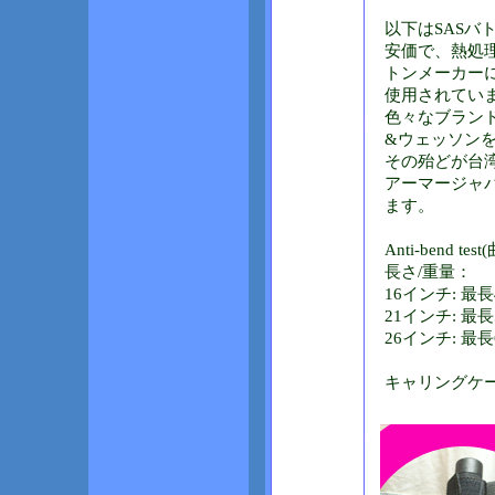
以下はSASバ
安価で、熱処理
トンメーカー
使用されてい
色々なブラン
&ウェッソン
その殆どが台
アーマージャ
ます。
Anti-bend 
長さ/重量：
16インチ: 最長4
21インチ: 最長5
26インチ: 最長6
キャリングケ