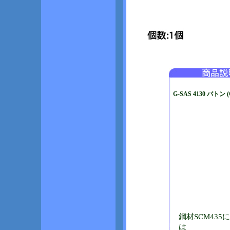
G-SAS 4130 バトン (
鋼材SCM435
は