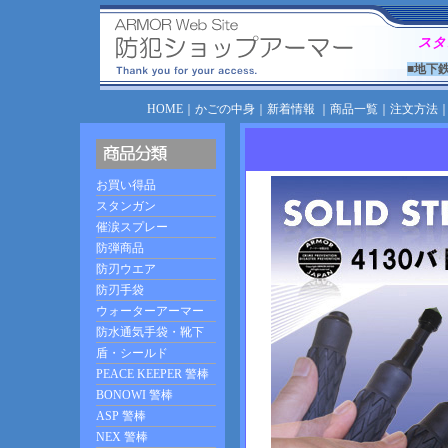
スタ
■地下
HOME
｜
かごの中身
｜
新着情報
｜
商品一覧
｜
注文方法