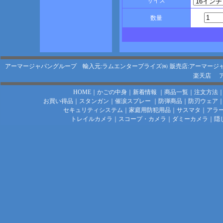
サイズ
数量
アーマージャパングループ 輸入元:ラムエンタープライズ㈱
販売店:アーマージ
楽天店
HOME
｜
かごの中身
｜
新着情報
｜
商品一覧
｜
注文方法
お買い得品
｜
スタンガン
｜
催涙スプレー
｜
防弾商品
｜
防刃ウェア
セキュリティシステム
｜
家庭用防犯用品
｜
サスマタ
｜
アラ
トレイルカメラ
｜
スコープ・カメラ
｜
ダミーカメラ
｜
隠