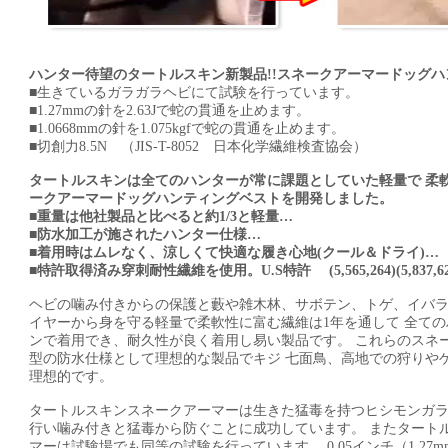
ハンター待望のタートルスキン新製品!!スネークアーマードッグ
■生きているガラガラヘビにて試験を行っています。
■1.27mmの針を2.63Jで蛇の貫通を止めます。
■1.0668mmの針を1.075kgfで蛇の貫通を止めます。
■切創力8.5N （JIS-T-8052 日本化学繊維検査協会）
タートルスキンは全てのハンターが常に課題としていた軽量で 柔
ークアーマードッグハンティングベストを開発しました。
■重量は他社製品と比べると約1/3と軽量…
■防水加工が施されたハンター仕様…
■着用時はムレなく、涼しくて快適な履き心地(クール＆ドライ)…
■特許取得済み穿刺耐性繊維を使用。U.S特許 (5,565,264)(5,837,62
ヘビの噛み付きからの保護と藪や雑木林、サボテン、トゲ、イバラ
イヤーから身を守る軽量で柔軟性に富む繊維は1年を通して 全て
ンで着用でき、耐久性が良く着用し易い製品です。 これらのスネ
型の防水仕様として理想的な製品でキジ 七面鳥、高地での狩りや
理想的です。
タートルスキンスネークアーマーは生きた猛毒を持つヒシモンガ
行い噛み付きと猛毒から防ぐことに成功しています。 またタート
マーは試験場でも同等の試験を行っています。 0.05インチ（1.27mm