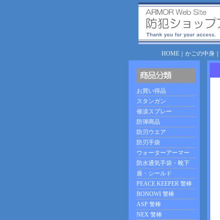
HOME
｜
かごの中身