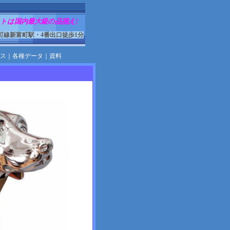
トは国内最大級の品揃え!
町線新富町駅・4番出口徒歩1分
ス
｜
各種データ
｜
資料