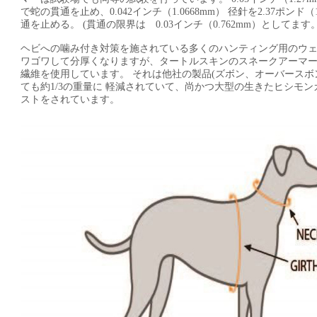
で蛇の貫通を止め、0.042インチ（1.0668mm） 径針を2.37ポンド（1
通を止める。 (貫通の限界は 0.03インチ（0.762mm）としてます。
ヘビへの噛み付き対策を施されている多くのハンティング用のウェ
ワゴワして分厚くなりますが、タートルスキンのスネークアーマーは僅か6
繊維を使用しています。 それは他社の製品(ズボン、オーバースボ
ても約1/3の重量に 軽減されていて、尚かつ大型の生きたヒシモ
ストをされています。