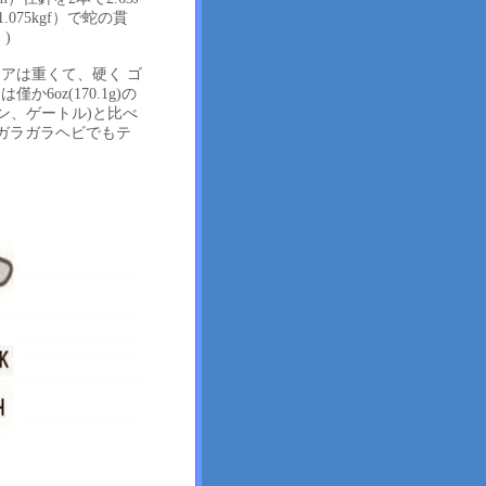
.075kgf）で蛇の貫
)
アは重くて、硬く ゴ
oz(170.1g)の
ン、ゲートル)と比べ
ンガラガラヘビでもテ