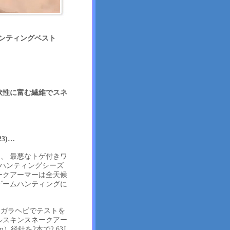
ハンティングベスト
軟性に富む繊維でスネ
3)…
、 最悪なトゲ付きワ
のハンティングシーズ
ークアーマーは全天候
ゲームハンティングに
ラガラヘビでテストを
ルスキンスネークアー
）径針を2本で2.63J