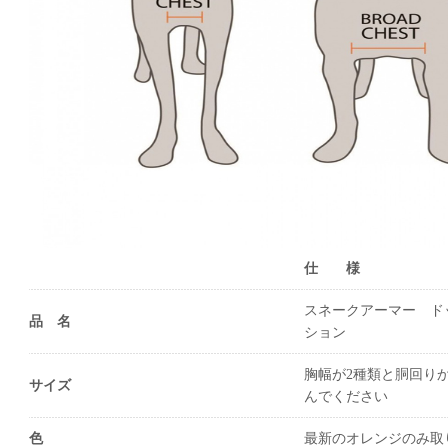
仕 様
スネークアーマー ド
品 名
ション
胸幅が2種類と胴回り
サイズ
んでください
色
最新のオレンジのみ取