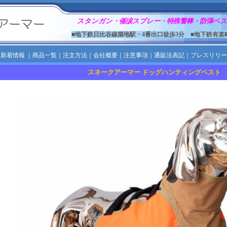
スタンガン・催涙スプレー・特殊警棒・防弾ベス
■地下鉄日比谷線築地駅・4番出口徒歩3分 ■地下鉄有楽
｜
新着情報
｜
商品一覧
｜
注文方法
｜
会社概要
｜
注意事項
｜
通販法表記
｜
プレスリリー
スネークアーマー ドッグハンティングベスト