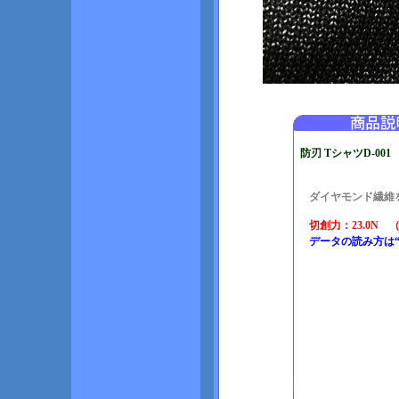
防刃 TシャツD-001
ダイヤモンド繊維を使用
切創力：23.0N （
データの読み方は