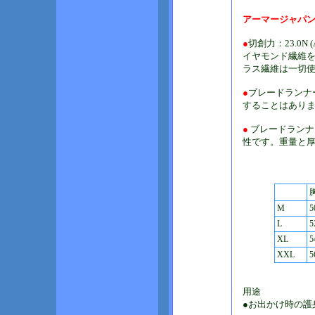
アーマージャパン2
●
切創力：23.0N
イヤモンド繊維を
ラス繊維は一切
●
ブレードランナ
することはあり
●
ブレードランナ
性です。重量と
胸
M
5
L
5
XL
5
XXL
5
用途
●お出かけ時の護