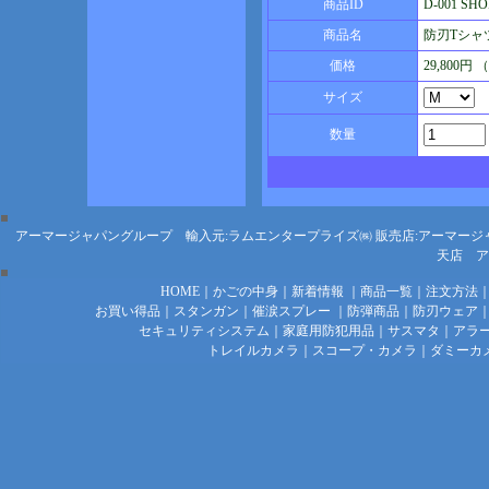
商品ID
D-001 SHO
商品名
防刃Tシャツ
価格
29,800円
サイズ
数量
アーマージャパングループ 輸入元:ラムエンタープライズ㈱
販売店:アーマージ
天店
ア
HOME
｜
かごの中身
｜
新着情報
｜
商品一覧
｜
注文方法
お買い得品
｜
スタンガン
｜
催涙スプレー
｜
防弾商品
｜
防刃ウェア
セキュリティシステム
｜
家庭用防犯用品
｜
サスマタ
｜
アラ
トレイルカメラ
｜
スコープ・カメラ
｜
ダミーカ