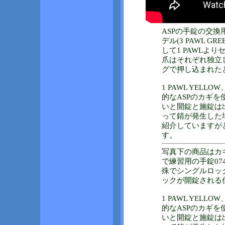
ASPの手錠の交
デル(3 PAWL 
して1 PAWLよ
爪はそれぞれ独立
グで押し込まれた
1 PAWL YELLO
的なASPのカギを
いと開錠と施錠は
って錆が発生した
紹介していますが
す。
写真下の商品はカギ
で練習用の手錠07
殊でシングルロッ
ックが開錠される
1 PAWL YELLO
的なASPのカギを
いと開錠と施錠は