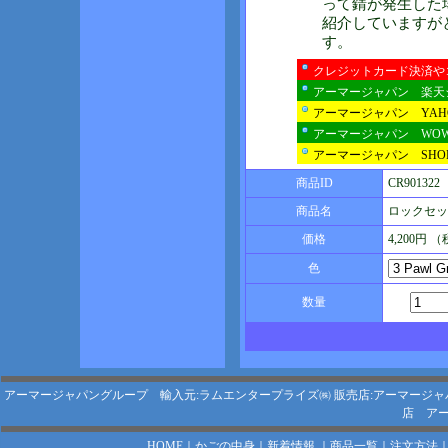
って錆が発生した
紹介していますが
す。
クレジットカード決済や
アーマージャパン 楽天
アーマージャパン YA
アーマージャパン WO
アーマージャパン SHOP
商品ID
CR901322
商品名
ロックセッ
価格
4,200円 
色
数量
アーマージャパングループ 輸入元:ラムエンタープライズ㈱
販売店:アーマージャ
店
アー
HOME
｜
かごの中身
｜
新着情報
｜
商品一覧
｜
注文方法