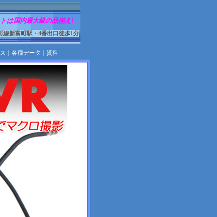
トは国内最大級の品揃え!
町線新富町駅・4番出口徒歩1分
ス
｜
各種データ
｜
資料