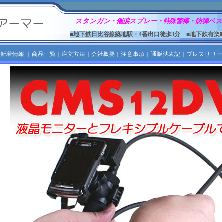
スタンガン・催涙スプレー・特殊警棒・防弾ベス
■地下鉄日比谷線築地駅・4番出口徒歩3分 ■地下鉄有楽
｜
新着情報
｜
商品一覧
｜
注文方法
｜
会社概要
｜
注意事項
｜
通販法表記
｜
プレスリリー