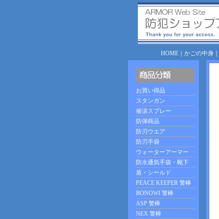
HOME
｜
かごの中身