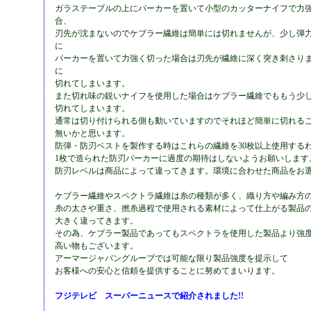
ガラステーブルの上にパーカーを置いて小型のカッターナイフで力
合、
刃先が沈まないのでケブラー繊維は簡単には切れませんが、少し弾
に
パーカーを置いて力強く切った場合は刃先が繊維に深く突き刺さり
に
切れてしまいます。
また切れ味の鋭いナイフを使用した場合はケブラー繊維でももう少
切れてしまいます。
通常は切り付けられる側も動いていますのでそれほど簡単に切れる
無いかと思います。
防弾・防刃ベストを製作する時はこれらの繊維を30枚以上使用する
1枚で造られた防刃パーカーに過度の期待はしないようお願いします
防刃レベルは商品によって違ってきます。環境に合わせた商品をお
ケブラー繊維やスペクトラ繊維は糸の種類が多く、織り方や編み方
糸の太さや重さ、撚糸過程で使用される素材によって仕上がる製品
大きく違ってきます。
その為、ケブラー製品であってもスペクトラを使用した製品より強
高い物もございます。
アーマージャパングループでは可能な限り製品強度を提示して
お客様への安心と信頼を提供することに努めてまいります。
フジテレビ スーパーニュースで紹介されました!!