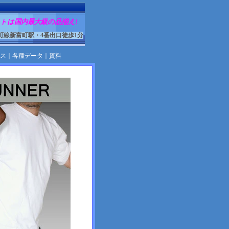
トは国内最大級の品揃え!
町線新富町駅・4番出口徒歩1分
ス
｜
各種データ
｜
資料