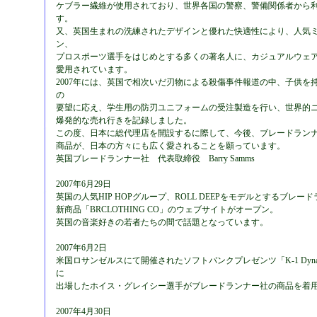
ケブラー繊維が使用されており、世界各国の警察、警備関係者から
す。
又、英国生まれの洗練されたデザインと優れた快適性により、人気
ン、
プロスポーツ選手をはじめとする多くの著名人に、カジュアルウェ
愛用されています。
2007年には、英国で相次いだ刃物による殺傷事件報道の中、子供を
の
要望に応え、学生用の防刃ユニフォームの受注製造を行い、世界的
爆発的な売れ行きを記録しました。
この度、日本に総代理店を開設するに際して、今後、ブレードラン
商品が、日本の方々にも広く愛されることを願っています。
英国ブレードランナー社 代表取締役 Barry Samms
2007年6月29日
英国の人気HIP HOPグループ、ROLL DEEPをモデルとするブレー
新商品「BRCLOTHING CO」のウェブサイトがオープン。
英国の音楽好きの若者たちの間で話題となっています。
2007年6月2日
米国ロサンゼルスにて開催されたソフトバンクプレゼンツ「K-1 Dynamit
に
出場したホイス・グレイシー選手がブレードランナー社の商品を着
2007年4月30日