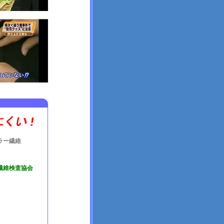
ラー繊維
学繊維検査協会