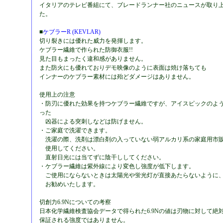
イタリアのテレビ番組にて、ブレードランナー社のニュースが取り
た。
■
ケブラーR (KEVLAR)
切り裂きには優れた威力を発揮します。
ケブラー繊維で作られた防御衣服!!
見た目もまったく違和感がありません。
また防火にも優れておりデモ映像のように表面は焼け落ちても
インナーのケブラー素材には殆どダメージはありません。
使用上の注意
・防刃に優れた効果を持つケブラー繊維ですが、アイスピックのよ
った
凶器による突刺しなどは防げません。
・ご家庭で洗濯できます。
洗濯の際、洗剤は漂白剤の入っていない弱アルカリ系の家庭用市
使用してください。
直射日光には当てずに陰干ししてください。
・ケブラー繊維は紫外線により変色し強度が低下します。
ご使用にならないときは太陽光や蛍光灯が直接あたらないように
お勧めいたします。
切創力6.9Nについての考察
日本化学繊維検査協会データで得られた6.9Nの値は刃物に対して絶
保証される強度ではありません。