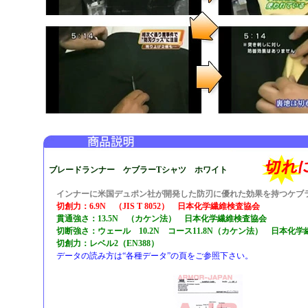
ブレードランナー ケブラーTシャツ ホワイト
インナーに米国デュポン社が開発した防刃に優れた効果を持つケブ
切創力：6.9N （JIS T 8052） 日本化学繊維検査協会
貫通強さ：13.5N （カケン法） 日本化学繊維検査協会
切断強さ：ウェール 10.2N コース11.8N（カケン法） 日本化
切創力：レベル2（EN388）
データの読み方は“各種データ”の頁をご参照下さい。