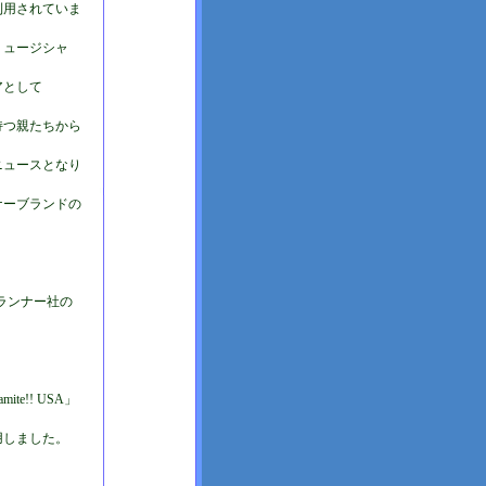
利用されていま
ミュージシャ
アとして
持つ親たちから
ニュースとなり
ナーブランドの
ドランナー社の
e!! USA」
用しました。