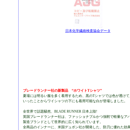
日本化学繊維検査協会データ
ブレードランナー社の新製品 “ホワイトTシャツ”
夏場には明るい服を多く着用するため、黒のTシャツでは色が透けて
いったことからワイシャツの下にも着用可能な白が登場しました。
全世界で話題騒然、BLADE RUNNER 日本上陸!
英国ブレードランナー社は、ファッショナブルかつ強靭で軽量なア
製造ブランドとして世界的に広く知られています。
全商品のインナーに、米国デュポン社が開発した、防刃に優れた効