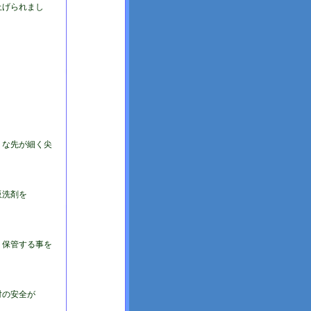
上げられまし
うな先が細く尖
販洗剤を
、保管する事を
対の安全が