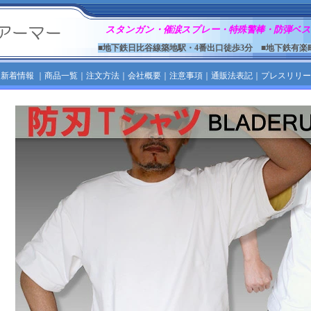
スタンガン・催涙スプレー・特殊警棒・防弾ベス
■地下鉄日比谷線築地駅・4番出口徒歩3分 ■地下鉄有楽
｜
新着情報
｜
商品一覧
｜
注文方法
｜
会社概要
｜
注意事項
｜
通販法表記
｜
プレスリリー