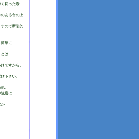
強く切った場
力のある台の上
ますので断裂的
し簡単に
ことは
わけですから、
。
選び下さい。
の他、
の強度は
度が