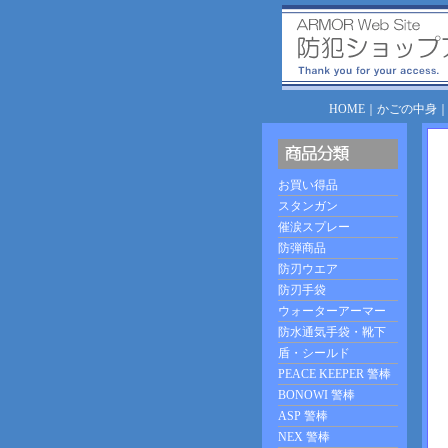
HOME
｜
かごの中身