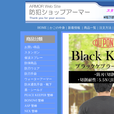
スタ
■地下
HOME
｜
かごの中身
｜
新着情報
｜
商品一覧
｜
注文方法