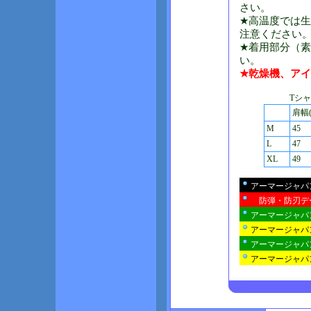
さい。
★高温度では
注意ください
★着用部分（
い。
★乾燥機、ア
Tシ
肩幅(
M
45
L
47
XL
49
アーマージャパ
防弾・防刃デ
アーマージャパ
アーマージャパ
アーマージャパ
アーマージャパ