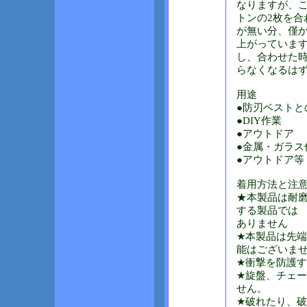
なりますが、
トンの2枚を合
が無い分、僅か
上がっていま
し、合わせた
らなくなるは
用途
●防刃ベストと
●DIY作業
●アウトドア
●金属・ガラス
●アウトドア等
着用方法と注
★本製品は耐
する製品では
ありません
★本製品は先
能はございま
★衝撃を防護
★旋盤、チェ
せん。
★破れたり、