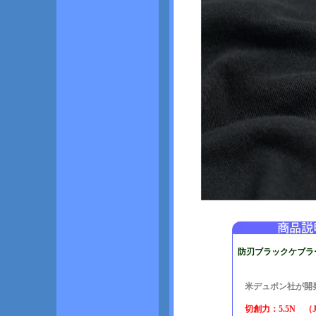
防刃ブラックケブラ
米デュポン社が開
切創力：5.5N （