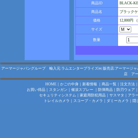
商品ID
BLACK-KE
商品名
ブラックケ
価格
12,800円
サイズ
数量
アーマージャパングループ 輸入元:ラムエンタープライズ㈱
販売店:アーマージャ
店
アー
HOME
｜
かごの中身
｜
新着情報
｜
商品一覧
｜
注文方法
お買い得品
｜
スタンガン
｜
催涙スプレー
｜
防弾商品
｜
防刃ウェア
セキュリティシステム
｜
家庭用防犯用品
｜
サスマタ
｜
アラ
トレイルカメラ
｜
スコープ・カメラ
｜
ダミーカメラ
｜
隠