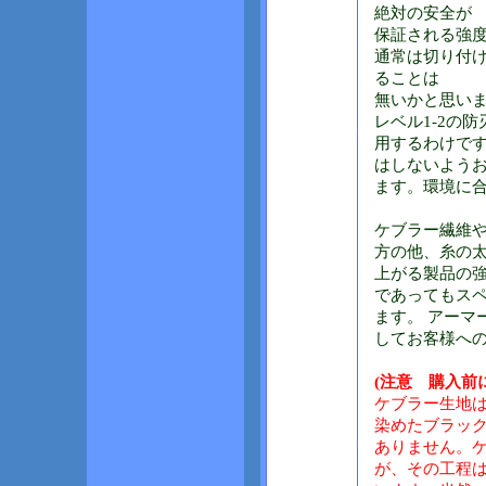
絶対の安全が
保証される強
通常は切り付
ることは
無いかと思い
レベル1-2の
用するわけです
はしないよう
ます。環境に
ケブラー繊維
方の他、糸の太
上がる製品の
であってもス
ます。 アーマ
してお客様へ
(注意 購入前
ケブラー生地
染めたブラッ
ありません。
が、その工程