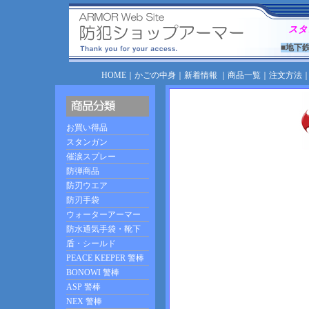
スタ
■地下
HOME
｜
かごの中身
｜
新着情報
｜
商品一覧
｜
注文方法