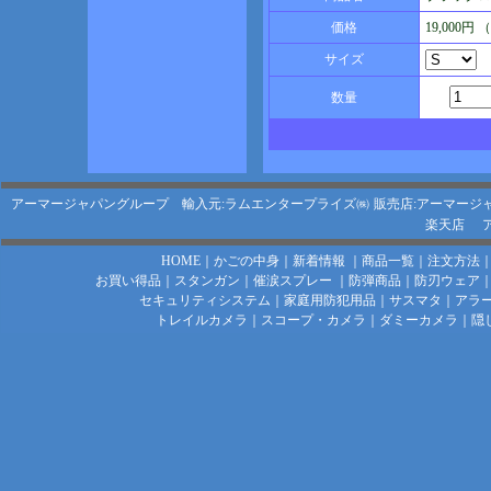
価格
19,000円
サイズ
数量
アーマージャパングループ 輸入元:ラムエンタープライズ㈱
販売店:アーマージ
楽天店
HOME
｜
かごの中身
｜
新着情報
｜
商品一覧
｜
注文方法
お買い得品
｜
スタンガン
｜
催涙スプレー
｜
防弾商品
｜
防刃ウェア
セキュリティシステム
｜
家庭用防犯用品
｜
サスマタ
｜
アラ
トレイルカメラ
｜
スコープ・カメラ
｜
ダミーカメラ
｜
隠