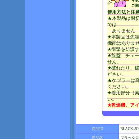
今後
ご期
使用方法と注
★本製品は耐
では
ありません
★本製品は先
機能はありま
★衝撃を防護
★旋盤、チェ
せん。
★破れたり、
ださい。
★ケブラーは
ください。
★着用部分（
い。
★乾燥機、ア
商品ID
BLACK-J
商品名
ブラックロ