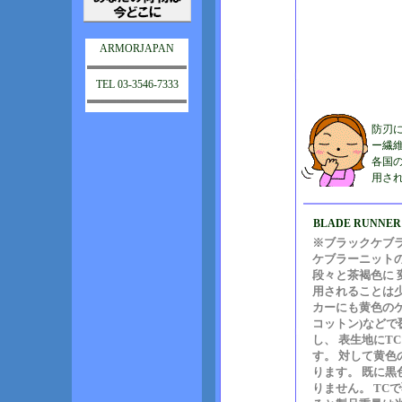
ARMORJAPAN
TEL 03-3546-7333
防刃
ー繊維
各国
用さ
BLADE RUNN
※ブラックケブ
ケブラーニット
段々と茶褐色に
用されることは
カーにも黄色のケ
コットン)など
し、 表生地にT
す。 対して黄
ります。 既に
りません。 TC