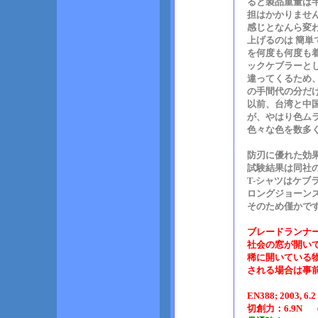
ると製品重量は
担はかかりませ
感じとなんら変
上げるのは 簡
を何度も何度も
ックケブラーと
違ってくるため
の手間代の分だ
以前、台湾と中
が、やはり色ム
色々な色を数多
防刃に優れた効
試験結果は同社の
T-シャツはケブ
ロングジョーン
そのため僅かで
ブレードランナ
社会の窓が開い
稀に開いている
される場合は事
EN388; 2003, 6.2 b
切創力：6.9N 