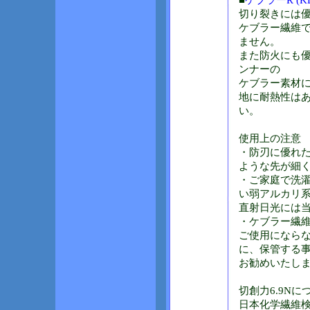
■
ケブラーR (KE
切り裂きには
ケブラー繊維で
ません。
また防火にも
ンナーの
ケブラー素材
地に耐熱性は
い。
使用上の注意
・防刃に優れ
ような先が細
・ご家庭で洗
い弱アルカリ系
直射日光には
・ケブラー繊
ご使用になら
に、保管する
お勧めいたし
切創力6.9Nに
日本化学繊維検