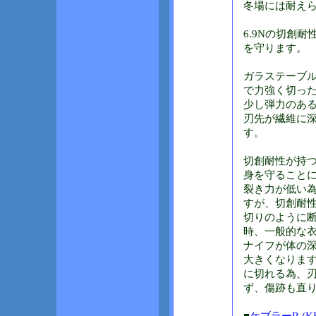
冬場には耐え
6.9Nの切創
を守ります。
ガラステーブ
で力強く切っ
少し弾力のあ
刃先が繊維に
す。
切創耐性が持
身を守ること
裂き力が低い
すが、切創耐
切りのように
時、一般的な
ナイフが体の
大きくなりま
に切れる為、
ず、傷跡も直