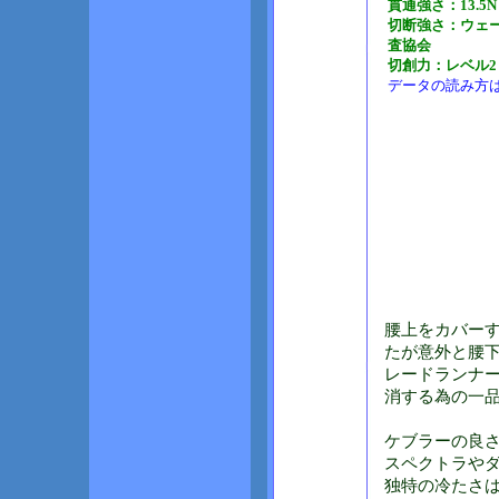
貫通強さ：13.
切断強さ：ウェー
査協会
切創力：レベル2（
データの読み方は
腰上をカバー
たが意外と腰下
レードランナ
消する為の一
ケブラーの良さ
スペクトラや
独特の冷たさ