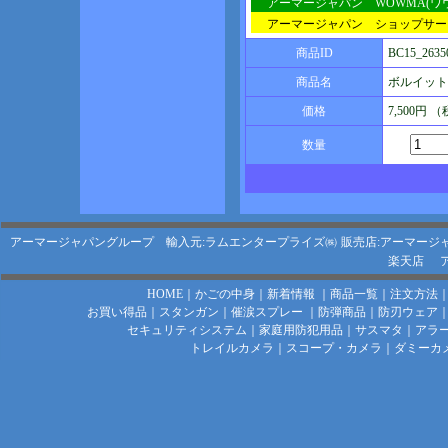
アーマージャパン WOWMA(ワ
アーマージャパン ショップサー
商品ID
BC15_2635
商品名
ボルイット 
価格
7,500円 
数量
アーマージャパングループ 輸入元:ラムエンタープライズ㈱
販売店:アーマージ
楽天店
HOME
｜
かごの中身
｜
新着情報
｜
商品一覧
｜
注文方法
お買い得品
｜
スタンガン
｜
催涙スプレー
｜
防弾商品
｜
防刃ウェア
セキュリティシステム
｜
家庭用防犯用品
｜
サスマタ
｜
アラ
トレイルカメラ
｜
スコープ・カメラ
｜
ダミーカ