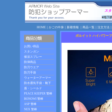
スタ
■地下
HOME
｜
かごの中身
｜
新着情報
｜
商品一覧
｜
注文方法
ボルイット ハイパワーフラッシュライ