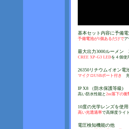
基本セット内容に予備電
予備電池が1個あるだけで
ア
最大出力3000ルーメン 
CREE XP-G3 LED
を４個使
26350リチウムイオン電
マイクロUSBポート付き
充
IP X8 （防水保護等級)
高い防水性能と
2m落下の衝
10度の光学レンズを使用
高い光透過率
で高輝度ライ
電圧検知機能の他