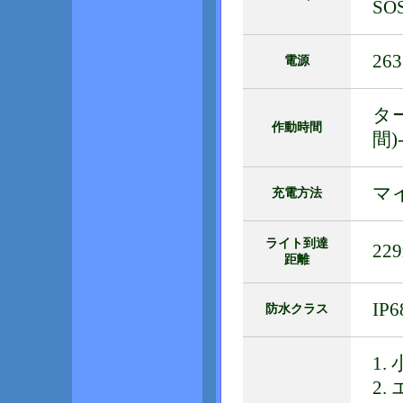
SO
2
電源
ター
作動時間
間)
マ
充電方法
ライト到達
22
距離
IP
防水クラス
1.
2