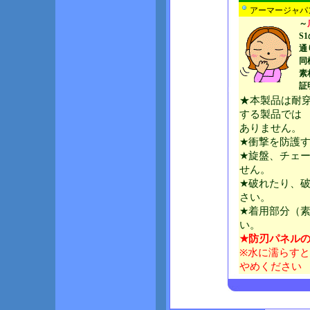
アーマージャパ
～
S
通
同
素
証
★本製品は耐
する製品では
ありません。
★衝撃を防護
★旋盤、チェ
せん。
★破れたり、
さい。
★着用部分（
い。
★防刃パネル
※水に濡らす
やめください