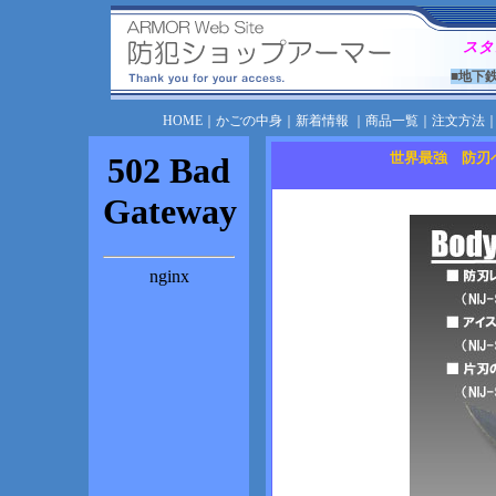
スタ
■地下
HOME
｜
かごの中身
｜
新着情報
｜
商品一覧
｜
注文方法
世界最強 防刃