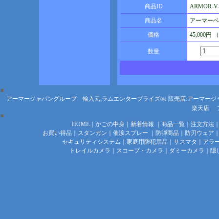
商品ID
ARMOR-V
商品名
アーマーベ
価格
45,000円
数量
アーマージャパングループ 輸入元:ラムエンタープライズ㈱
販売店:アーマージ
楽天店
HOME
｜
かごの中身
｜
新着情報
｜
商品一覧
｜
注文方法
お買い得品
｜
スタンガン
｜
催涙スプレー
｜
防弾商品
｜
防刃ウェア
セキュリティシステム
｜
家庭用防犯用品
｜
サスマタ
｜
アラ
トレイルカメラ
｜
スコープ・カメラ
｜
ダミーカメラ
｜
隠