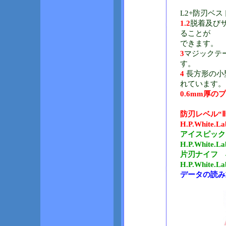
L2+防刃ベス
1.2
脱着及び
ることが
できます。
3
マジックテ
す。
4
長方形の小
れています。
0.6mm厚
防刃レベル“Ⅱ
H.P.White.La
アイスピック 4
H.P.White.La
片刃ナイフ 43
H.P.White.La
データの読み