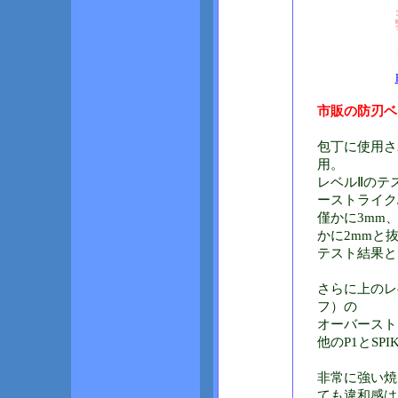
市販の防刃ベ
包丁に使用さ
用。
レベルⅡのテ
ーストライク/
僅かに3mm
かに2mmと
テスト結果と
さらに上のレ
フ）の
オーバーストラ
他のP1とSP
非常に強い焼
ても違和感は