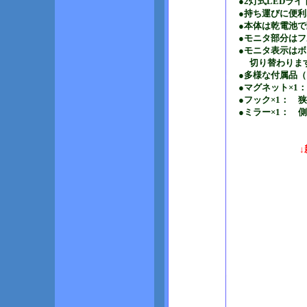
●2灯式LEDラ
●持ち運びに便利
●本体は乾電池
●モニタ部分はフ
●モニタ表示はボ
切り替わりま
●多様な付属品
●マグネット×1
●フック×1： 
●ミラー×1： 