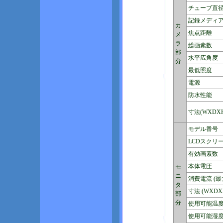
チューブ直
記録メディ
カ
焦点距離
メ
ラ
総画素数
部
水平広角度
分
最低照度
電源
防水性能
寸法(WXDXH
モデル番号
LCDスクリ
有効画素数
本体電圧
モ
ニ
消費電流 (最
タ
寸法 (WXDX
部
分
使用可能温
使用可能湿