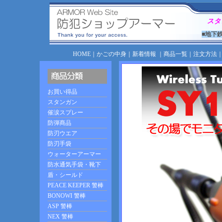
スタ
■地下
HOME
｜
かごの中身
｜
新着情報
｜
商品一覧
｜
注文方法