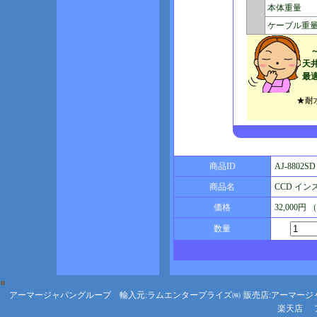
本体重量
ケーブル重
天
最
★耐
商品ID
AJ-8802SD
商品名
CCD イン
価格
32,000円
数量
アーマージャパングループ 輸入元:ラムエンタープライズ㈱
販売店:アーマージ
楽天店