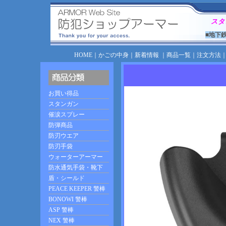
スタ
■地下
HOME
｜
かごの中身
｜
新着情報
｜
商品一覧
｜
注文方法