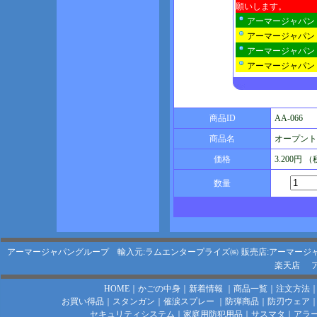
願いします。
アーマージャパン
アーマージャパン
アーマージャパン
アーマージャパン
商品ID
AA-066
商品名
オープントッ
価格
3.200円 
数量
アーマージャパングループ 輸入元:ラムエンタープライズ㈱
販売店:アーマージ
楽天店
HOME
｜
かごの中身
｜
新着情報
｜
商品一覧
｜
注文方法
お買い得品
｜
スタンガン
｜
催涙スプレー
｜
防弾商品
｜
防刃ウェア
セキュリティシステム
｜
家庭用防犯用品
｜
サスマタ
｜
アラ